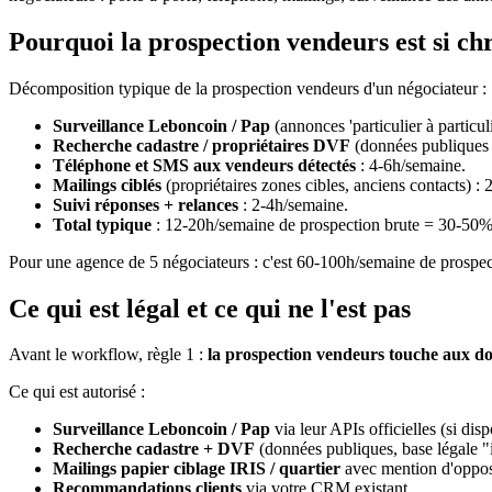
Pourquoi la prospection vendeurs est si c
Décomposition typique de la prospection vendeurs d'un négociateur :
Surveillance Leboncoin / Pap
(annonces 'particulier à particul
Recherche cadastre / propriétaires DVF
(données publiques d
Téléphone et SMS aux vendeurs détectés
: 4-6h/semaine.
Mailings ciblés
(propriétaires zones cibles, anciens contacts) :
Suivi réponses + relances
: 2-4h/semaine.
Total typique
: 12-20h/semaine de prospection brute = 30-50%
Pour une agence de 5 négociateurs : c'est 60-100h/semaine de prospect
Ce qui est légal et ce qui ne l'est pas
Avant le workflow, règle 1 :
la prospection vendeurs touche aux do
Ce qui est autorisé :
Surveillance Leboncoin / Pap
via leur APIs officielles (si disp
Recherche cadastre + DVF
(données publiques, base légale "i
Mailings papier ciblage IRIS / quartier
avec mention d'oppos
Recommandations clients
via votre CRM existant.