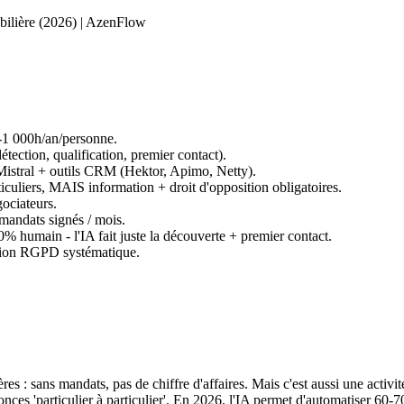
bilière (2026) | AzenFlow
-1 000h/an/personne.
ection, qualification, premier contact).
 Mistral + outils CRM (Hektor, Apimo, Netty).
uliers, MAIS information + droit d'opposition obligatoires.
ociateurs.
mandats signés / mois.
 humain - l'IA fait juste la découverte + premier contact.
lation RGPD systématique.
es : sans mandats, pas de chiffre d'affaires. Mais c'est aussi une activi
nonces 'particulier à particulier'. En 2026, l'IA permet d'automatiser 60