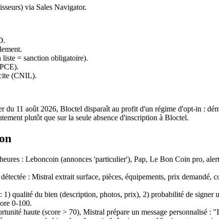
sseurs) via Sales Navigator.
D.
lement.
 liste = sanction obligatoire).
CPCE).
cite (CNIL).
 du 11 août 2026, Bloctel disparaît au profit d'un régime d'opt-in : dé
tement plutôt que sur la seule absence d'inscription à Bloctel.
ion
 heures : Leboncoin (annonces 'particulier'), Pap, Le Bon Coin pro, alerte
étectée : Mistral extrait surface, pièces, équipements, prix demandé,
1) qualité du bien (description, photos, prix), 2) probabilité de signer 
core 0-100.
unité haute (score > 70), Mistral prépare un message personnalisé : "Bo