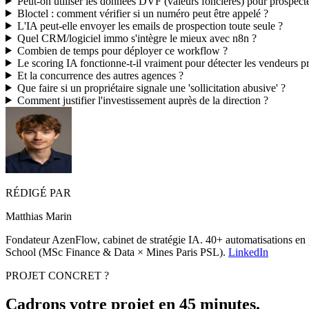
Peut-on utiliser les données DVF (valeurs foncières) pour prospecte
Bloctel : comment vérifier si un numéro peut être appelé ?
L'IA peut-elle envoyer les emails de prospection toute seule ?
Quel CRM/logiciel immo s'intègre le mieux avec n8n ?
Combien de temps pour déployer ce workflow ?
Le scoring IA fonctionne-t-il vraiment pour détecter les vendeurs p
Et la concurrence des autres agences ?
Que faire si un propriétaire signale une 'sollicitation abusive' ?
Comment justifier l'investissement auprès de la direction ?
RÉDIGÉ PAR
Matthias Marin
Fondateur
AzenFlow
, cabinet de stratégie
IA
. 40+ automatisations en
School
(MSc Finance & Data × Mines Paris PSL).
LinkedIn
PROJET CONCRET ?
Cadrons votre projet en
45 minutes
.