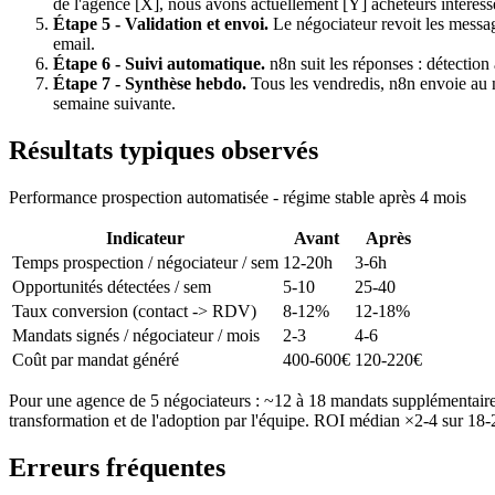
de l'agence [X], nous avons actuellement [Y] acheteurs intéress
Étape 5 - Validation et envoi.
Le négociateur revoit les messag
email.
Étape 6 - Suivi automatique.
n8n suit les réponses : détection
Étape 7 - Synthèse hebdo.
Tous les vendredis, n8n envoie au né
semaine suivante.
Résultats typiques observés
Performance prospection automatisée - régime stable après 4 mois
Indicateur
Avant
Après
Temps prospection / négociateur / sem
12-20h
3-6h
Opportunités détectées / sem
5-10
25-40
Taux conversion (contact -> RDV)
8-12%
12-18%
Mandats signés / négociateur / mois
2-3
4-6
Coût par mandat généré
400-600€
120-220€
Pour une agence de 5 négociateurs : ~12 à 18 mandats supplémentaires 
transformation et de l'adoption par l'équipe. ROI médian ×2-4 sur 18-
Erreurs fréquentes