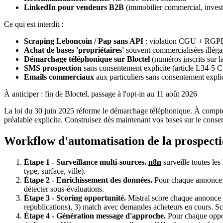
LinkedIn pour vendeurs B2B
(immobilier commercial, investi
Ce qui est interdit :
Scraping Leboncoin / Pap sans API
: violation CGU + RGP
Achat de bases 'propriétaires'
souvent commercialisées illéga
Démarchage téléphonique sur Bloctel
(numéros inscrits sur la
SMS prospection
sans consentement explicite (article L34-5 
Emails commerciaux
aux particuliers sans consentement expli
À anticiper : fin de Bloctel, passage à l'opt-in au 11 août 2026
La loi du 30 juin 2025 réforme le démarchage téléphonique. À compter
préalable explicite. Construisez dès maintenant vos bases sur le consen
Workflow d'automatisation de la prospect
Étape 1 - Surveillance multi-sources.
n8n
surveille toutes les
type, surface, ville).
Étape 2 - Enrichissement des données.
Pour chaque annonce d
détecter sous-évaluations.
Étape 3 - Scoring opportunité.
Mistral score chaque annonce : 
republications), 3) match avec demandes acheteurs en cours. S
Étape 4 - Génération message d'approche.
Pour chaque opport