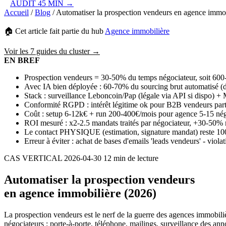
AUDIT 45 MIN →
Accueil
/
Blog
/
Automatiser la prospection vendeurs en agence immo
🏠 Cet article fait partie du hub
Agence immobilière
Voir les 7 guides du cluster →
EN BREF
Prospection vendeurs = 30-50% du temps négociateur, soit 600
Avec IA bien déployée : 60-70% du sourcing brut automatisé (dét
Stack : surveillance Leboncoin/Pap (légale via API si dispo) +
Conformité RGPD : intérêt légitime ok pour B2B vendeurs partic
Coût : setup 6-12k€ + run 200-400€/mois pour agence 5-15 nég
ROI mesuré : x2-2.5 mandats traités par négociateur, +30-50% 
Le contact PHYSIQUE (estimation, signature mandat) reste 100%
Erreur à éviter : achat de bases d'emails 'leads vendeurs' - vio
CAS VERTICAL
2026-04-30
12 min de lecture
Automatiser la prospection vendeurs
en agence immobilière (2026)
La prospection vendeurs est le nerf de la guerre des agences immobilièr
négociateurs : porte-à-porte, téléphone, mailings, surveillance des an