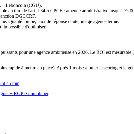
IL + Leboncoin (CGU).
le au titre de l'art. L34-5 CPCE : amende administrative jusqu'à 75 0
s. Sanction DGCCRF.
ine. Qualité tombe, taux de réponse chute, image agence ternie.
, impossible d'optimiser.
us puissants pour une agence ambitieuse en 2026. Le ROI est mesurable (
rapide à mettre en place). Après 1 mois : ajouter le scoring et la géné
tuit 45 min
.
oguet + RGPD immobilier
.