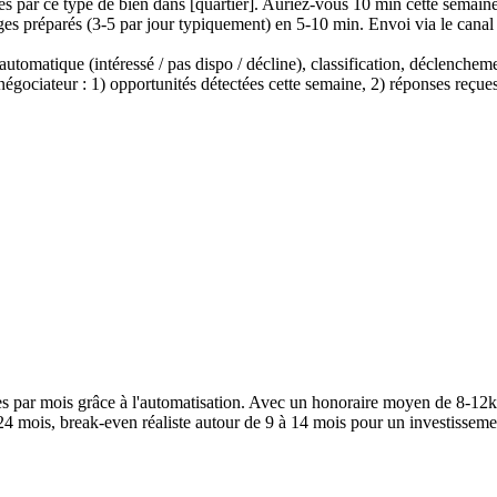
és par ce type de bien dans [quartier]. Auriez-vous 10 min cette semain
es préparés (3-5 par jour typiquement) en 5-10 min. Envoi via le canal
 automatique (intéressé / pas dispo / décline), classification, déclenchem
gociateur : 1) opportunités détectées cette semaine, 2) réponses reçues,
par mois grâce à l'automatisation. Avec un honoraire moyen de 8-12k€, l'
24 mois, break-even réaliste autour de 9 à 14 mois pour un investissem