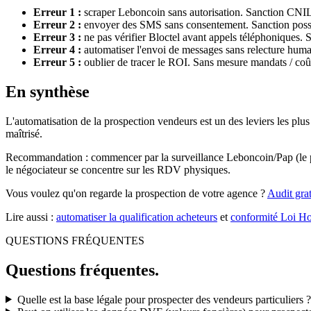
Erreur 1 :
scraper Leboncoin sans autorisation. Sanction CN
Erreur 2 :
envoyer des SMS sans consentement. Sanction possib
Erreur 3 :
ne pas vérifier Bloctel avant appels téléphonique
Erreur 4 :
automatiser l'envoi de messages sans relecture huma
Erreur 5 :
oublier de tracer le ROI. Sans mesure mandats / coût
En synthèse
L'automatisation de la prospection vendeurs est un des leviers les pl
maîtrisé.
Recommandation : commencer par la surveillance Leboncoin/Pap (le plus 
le négociateur se concentre sur les RDV physiques.
Vous voulez qu'on regarde la prospection de votre agence ?
Audit gra
Lire aussi :
automatiser la qualification acheteurs
et
conformité Loi H
QUESTIONS FRÉQUENTES
Questions fréquentes.
Quelle est la base légale pour prospecter des vendeurs particuliers ?