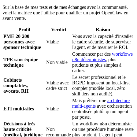
Sur la base de mes tests et de mes échanges avec la communauté,
voici la matrice que j'utilise pour qualifier un projet
OpenClaw
en
avant-vente.
Profil
Verdict
Raison
PME 20-200
Vous avez la capacité d'installer
personnes avec
Viable
le cadre sécurité, de superviser
sponsor technique
l'agent, et de mesurer le ROI.
Commencer par des
workflows
TPE sans équipe
n8n
déterministes
, plus
Non viable
technique
prudents et plus simples à
cadrer.
Le secret professionnel et le
Cabinets
Viable avec
RGPD imposent un local-first
comptables,
cadre strict
complet (modèle local, zéro
avocats, RH
skill tiers non audité).
Mais préférer une
architecture
multi-agents
avec orchestration
ETI multi-sites
Viable
centralisée plutôt qu'un agent
par poste.
Décisions à très
Un workflow
n8n
déterministe
haute criticité
Non
ou une procédure humaine reste
(médical, juridique
recommandé
plus prudent. L'agent peut