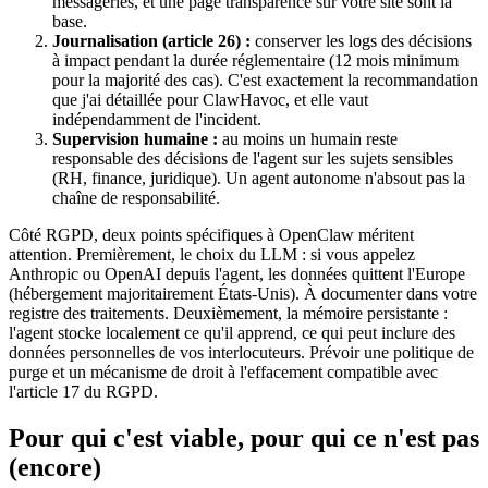
messageries, et une page transparence sur votre site sont la
base.
Journalisation (article 26) :
conserver les logs des décisions
à impact pendant la durée réglementaire (12 mois minimum
pour la majorité des cas). C'est exactement la recommandation
que j'ai détaillée pour
ClawHavoc
, et elle vaut
indépendamment de l'incident.
Supervision humaine :
au moins un humain reste
responsable des décisions de l'agent sur les sujets sensibles
(RH, finance, juridique). Un agent autonome n'absout pas la
chaîne de responsabilité.
Côté RGPD, deux points spécifiques à
OpenClaw
méritent
attention. Premièrement, le choix du LLM : si vous appelez
Anthropic
ou
OpenAI
depuis l'agent, les données quittent l'Europe
(hébergement majoritairement États-Unis). À documenter dans votre
registre des traitements. Deuxièmement, la mémoire persistante :
l'agent stocke localement ce qu'il apprend, ce qui peut inclure des
données personnelles de vos interlocuteurs. Prévoir une politique de
purge et un mécanisme de droit à l'effacement compatible avec
l'article 17 du RGPD.
Pour qui c'est viable, pour qui ce n'est pas
(encore)