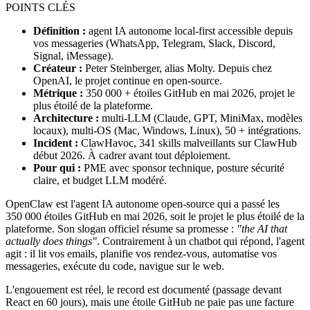
POINTS CLÉS
Définition :
agent IA autonome local-first accessible depuis
vos messageries (
WhatsApp
,
Telegram
,
Slack
,
Discord
,
Signal
,
iMessage
).
Créateur :
Peter Steinberger
, alias Molty. Depuis chez
OpenAI
, le projet continue en open-source.
Métrique :
350 000 + étoiles
GitHub
en mai 2026, projet le
plus étoilé de la plateforme.
Architecture :
multi-LLM (
Claude
, GPT,
MiniMax
, modèles
locaux), multi-OS (
Mac
,
Windows
,
Linux
), 50 + intégrations.
Incident :
ClawHavoc
, 341 skills malveillants sur
ClawHub
début 2026. À cadrer avant tout déploiement.
Pour qui :
PME avec sponsor technique, posture sécurité
claire, et budget LLM modéré.
OpenClaw
est l'agent IA autonome open-source qui a passé les
350 000 étoiles
GitHub
en mai 2026, soit le projet le plus étoilé de la
plateforme. Son slogan officiel résume sa promesse :
"the AI that
actually does things"
. Contrairement à un chatbot qui répond, l'agent
agit : il lit vos emails, planifie vos rendez-vous, automatise vos
messageries, exécute du code, navigue sur le web.
L'engouement est réel, le record est documenté (passage devant
React
en 60 jours), mais une étoile
GitHub
ne paie pas une facture