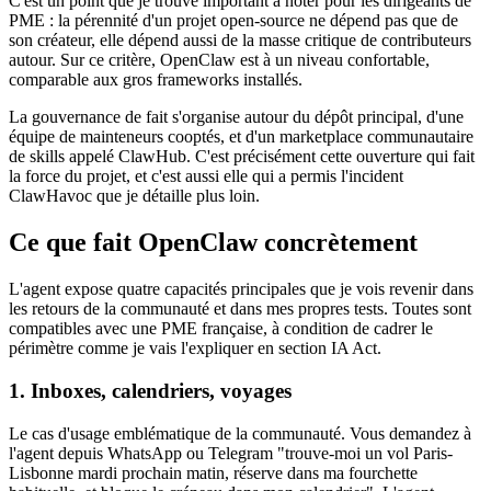
C'est un point que je trouve important à noter pour les dirigeants de
PME : la pérennité d'un projet open-source ne dépend pas que de
son créateur, elle dépend aussi de la masse critique de contributeurs
autour. Sur ce critère,
OpenClaw
est à un niveau confortable,
comparable aux gros frameworks installés.
La gouvernance de fait s'organise autour du dépôt principal, d'une
équipe de mainteneurs cooptés, et d'un marketplace communautaire
de skills appelé
ClawHub
. C'est précisément cette ouverture qui fait
la force du projet, et c'est aussi elle qui a permis l'incident
ClawHavoc
que je détaille plus loin.
Ce que fait
OpenClaw
concrètement
L'agent expose quatre capacités principales que je vois revenir dans
les retours de la communauté et dans mes propres tests. Toutes sont
compatibles avec une PME française, à condition de cadrer le
périmètre comme je vais l'expliquer en section
IA Act
.
1. Inboxes, calendriers, voyages
Le cas d'usage emblématique de la communauté. Vous demandez à
l'agent depuis
WhatsApp
ou
Telegram
"trouve-moi un vol Paris-
Lisbonne mardi prochain matin, réserve dans ma fourchette