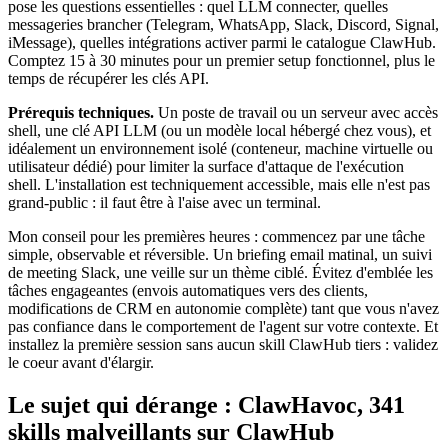
pose les questions essentielles : quel LLM connecter, quelles
messageries brancher (
Telegram
,
WhatsApp
,
Slack
,
Discord
,
Signal
,
iMessage
), quelles intégrations activer parmi le catalogue
ClawHub
.
Comptez 15 à 30 minutes pour un premier setup fonctionnel, plus le
temps de récupérer les clés API.
Prérequis techniques.
Un poste de travail ou un serveur avec accès
shell, une clé API LLM (ou un modèle local hébergé chez vous), et
idéalement un environnement isolé (conteneur, machine virtuelle ou
utilisateur dédié) pour limiter la surface d'attaque de l'exécution
shell. L'installation est techniquement accessible, mais elle n'est pas
grand-public : il faut être à l'aise avec un terminal.
Mon conseil pour les premières heures : commencez par une tâche
simple, observable et réversible. Un briefing email matinal, un suivi
de meeting
Slack
, une veille sur un thème ciblé. Évitez d'emblée les
tâches engageantes (envois automatiques vers des clients,
modifications de CRM en autonomie complète) tant que vous n'avez
pas confiance dans le comportement de l'agent sur votre contexte. Et
installez la première session sans aucun skill
ClawHub
tiers : validez
le coeur avant d'élargir.
Le sujet qui dérange :
ClawHavoc
, 341
skills malveillants sur
ClawHub