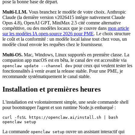
pose la bonne base de départ.
Multi-LLM.
Vous branchez le modèle de votre choix.
Anthropic
Claude
(la dernière version v2026415 intègre nativement
Claude
Opus
4.8),
OpenAI
GPT,
MiniMax
2.5 cité comme alternative
compétitive, ou des modèles locaux que je couvre dans
mon article
sur les modèles IA open-source 2026 pour PME
. Le choix structure
le coût et la conformité : un modèle local laisse tout chez vous, un
modèle cloud envoie les requêtes chez le fournisseur.
Multi-OS.
Mac
,
Windows
,
Linux
supportés en première classe. La
companion app
macOS
est en bêta, le canal dev est accessible via
pour ceux qui veulent tester les
openclaw update --channel dev
fonctionnalités à venir avant la release stable. Pour une PME, je
recommande systématiquement le canal stable.
Installation et premières heures
L'installation est volontairement simple, une seule commande shell
pour bootstrapper l'agent et son runtime
Node.js
embarqué :
curl -fsSL https://openclaw.ai/install.sh | bash

openclaw setup
La commande
ouvre un assistant interactif qui
openclaw setup