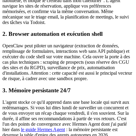
habituelle, et bloque le créneau dans mon calendrier". L'agent
navigue les sites de réservation, applique vos préférences
mémorisées, et confirme via la même conversation. Même
mécanique sur le triage email, la planification de meetings, le suivi
des tâches via
Todoist
.
2. Browser automation et exécution shell
OpenClaw
peut piloter un navigateur (extraction de données,
remplissage de formulaires, interactions web sans API publique) et
exécuter du code shell sur votre machine. Cela ouvre la porte à des
cas plus techniques : scraping de prospects (sous réserve des CGU
des sites et du RGPD), surveillance de prix, automatisation
d'installations. Attention : cette capacité est aussi le principal vecteur
de risque, à cadrer avec une sandbox propre.
3. Mémoire persistante 24/7
L'agent stocke ce qu'il apprend dans une base locale qui survit aux
redémarrages. Si vous lui dites lundi de surveiller un concurrent et
de vous envoyer un récap chaque vendredi, il s'en souvient. Sur la
durée, il affine ses recommandations à partir de vos retours. C'est
l'un des points de convergence avec
Hermes Agent
dont j'ai parlé
hier dans
le guide
Hermes Agent
: la mémoire persistante est
devenue la table d'enjeu des agents autonomes en 2026.