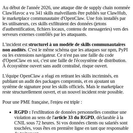
Au début de l'année 2026, une attaque dite de supply chain nommée
ClawHavoc
a vu 341 skills malveillants être publiés sur
ClawHub
,
le marketplace communautaire d'
OpenClaw
. Une fois installés par
les utilisateurs, ces skills exfiltraient des données (jetons
d'authentification, fichiers locaux, contenu de messageries) vers des
serveurs externes contrôlés par les attaquants.
L'incident est
structurel à un modèle de skills communautaires
non audités
. C'est le même schéma que les attaques sur
npm
,
PyPI
ou les extensions navigateur. Ce n'est pas une faille du code
d'
OpenClaw
en soi, c'est une faille de l'écosystème de distribution.
À écosystème ouvert sans audit centralisé, risque ouvert.
L'équipe
OpenClaw
a réagi en retirant les skills incriminés, en
publiant un audit des packages compromis, et en ajoutant un
système de signature pour les skills officiels. Mais le marketplace
reste structurellement ouvert, et un nouvel incident reste possible.
Pour une PME française, l'enjeu est triple :
RGPD :
l'exfiltration de données personnelles constitue une
violation au sens de l'
article 33 du RGPD
, déclarable à la
CNIL sous 72 heures. Si vos données clients ou salariés sont
touchées, vous êtes en première ligne en tant que responsable