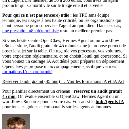
un budget LLM mensuel de 50 à 200 euros, vous avez un agent
productif qui s'amortit vite sur le triage email et la veille.
Pour qui ce n'est pas (encore) utile :
les TPE sans équipe
technique, les usages à très haute criticité, ou les organisations qui
n'ont personne pour superviser l'agent au quotidien. Dans ces cas,
une prestation
n8n
déterministe
reste un meilleur premier pas.
Si vous hésitez entre
OpenClaw
,
Hermes Agent
ou un workflow
n8n
classique, l'audit gratuit de 45 minutes que je propose permet de
poser le sujet sur la table. On regarde vos processus, vos volumes,
votre exposition réglementaire, et on choisit l'outil qui correspond. Si
vous voulez un cadrage
IA Act
dédié pour préparer un déploiement
OpenClaw
, je propose un accompagnement spécifique via mes
formations IA et conformité
.
Réserver l'audit gratuit (45 min) →
Voir les formations IA et
IA Act
Pour planifier directement un créneau :
réservez un audit gratuit
45 min
. On évalue ensemble si
OpenClaw
,
Hermes Agent
ou un
workflow
n8n
correspond à votre cas. Voir aussi le
hub Agents IA
pour tous les guides et comparatifs sur les agents autonomes.