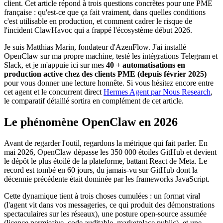
client. Cet article répond à trois questions concrètes pour une PME
française : qu'est-ce que ça fait vraiment, dans quelles conditions
c'est utilisable en production, et comment cadrer le risque de
l'incident
ClawHavoc
qui a frappé l'écosystème début 2026.
Je suis Matthias Marin, fondateur d'
AzenFlow
. J'ai installé
OpenClaw
sur ma propre machine, testé les intégrations
Telegram
et
Slack
, et je m'appuie ici sur mes
40 + automatisations en
production active chez des clients PME (depuis février 2025)
pour vous donner une lecture honnête. Si vous hésitez encore entre
cet agent et le concurrent direct
Hermes Agent
par
Nous Research
,
le comparatif détaillé sortira en complément de cet article.
Le phénomène
OpenClaw
en 2026
Avant de regarder l'outil, regardons la métrique qui fait parler. En
mai 2026,
OpenClaw
dépasse les 350 000 étoiles
GitHub
et devient
le dépôt le plus étoilé de la plateforme, battant
React
de Meta. Le
record est tombé en 60 jours, du jamais-vu sur
GitHub
dont la
décennie précédente était dominée par les frameworks JavaScript.
Cette dynamique tient à trois choses cumulées : un format viral
(l'agent vit dans vos messageries, ce qui produit des démonstrations
spectaculaires sur les réseaux), une posture open-source assumée
(licence permissive, code auditable, marketplace public), et une