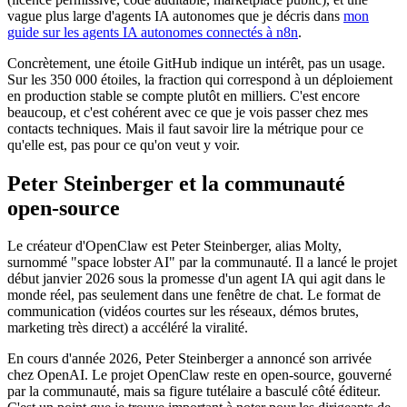
vague plus large d'agents IA autonomes que je décris dans
mon
guide sur les agents IA autonomes connectés à
n8n
.
Concrètement, une étoile
GitHub
indique un intérêt, pas un usage.
Sur les 350 000 étoiles, la fraction qui correspond à un déploiement
en production stable se compte plutôt en milliers. C'est encore
beaucoup, et c'est cohérent avec ce que je vois passer chez mes
contacts techniques. Mais il faut savoir lire la métrique pour ce
qu'elle est, pas pour ce qu'on veut y voir.
Peter Steinberger
et la communauté
open-source
Le créateur d'
OpenClaw
est
Peter Steinberger
, alias Molty,
surnommé "space lobster AI" par la communauté. Il a lancé le projet
début janvier 2026 sous la promesse d'un agent IA qui agit dans le
monde réel, pas seulement dans une fenêtre de chat. Le format de
communication (vidéos courtes sur les réseaux, démos brutes,
marketing très direct) a accéléré la viralité.
En cours d'année 2026,
Peter Steinberger
a annoncé son arrivée
chez
OpenAI
. Le projet
OpenClaw
reste en open-source, gouverné
par la communauté, mais sa figure tutélaire a basculé côté éditeur.