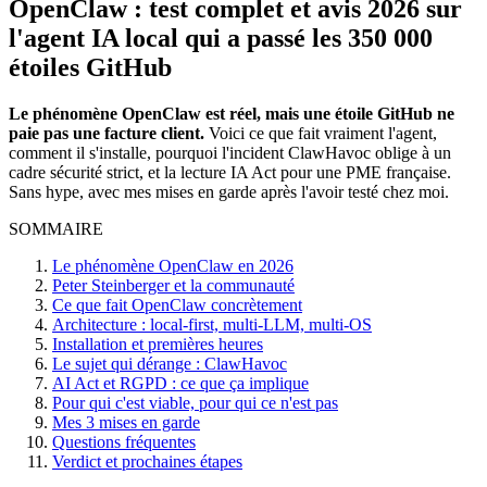
OpenClaw
: test complet et avis 2026 sur
l'agent IA local qui a passé les 350 000
étoiles
GitHub
Le phénomène
OpenClaw
est réel, mais une étoile
GitHub
ne
paie pas une facture client.
Voici ce que fait vraiment l'agent,
comment il s'installe, pourquoi l'incident
ClawHavoc
oblige à un
cadre sécurité strict, et la lecture
IA Act
pour une PME française.
Sans hype, avec mes mises en garde après l'avoir testé chez moi.
SOMMAIRE
Le phénomène
OpenClaw
en 2026
Peter Steinberger
et la communauté
Ce que fait
OpenClaw
concrètement
Architecture : local-first, multi-LLM, multi-OS
Installation et premières heures
Le sujet qui dérange :
ClawHavoc
AI Act
et RGPD : ce que ça implique
Pour qui c'est viable, pour qui ce n'est pas
Mes 3 mises en garde
Questions fréquentes
Verdict et prochaines étapes