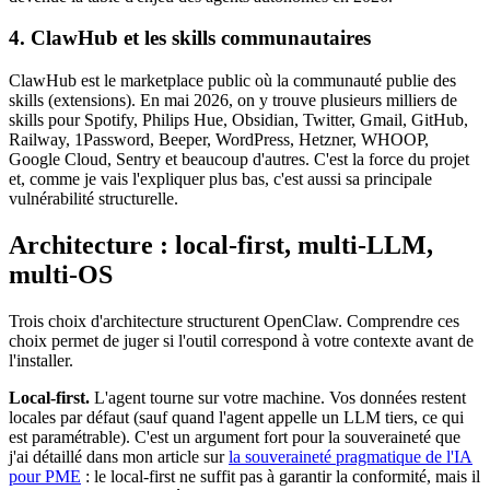
4.
ClawHub
et les skills communautaires
ClawHub
est le marketplace public où la communauté publie des
skills (extensions). En mai 2026, on y trouve plusieurs milliers de
skills pour
Spotify
,
Philips Hue
,
Obsidian
,
Twitter
,
Gmail
,
GitHub
,
Railway
,
1Password
,
Beeper
,
WordPress
,
Hetzner
,
WHOOP
,
Google Cloud
,
Sentry
et beaucoup d'autres. C'est la force du projet
et, comme je vais l'expliquer plus bas, c'est aussi sa principale
vulnérabilité structurelle.
Architecture : local-first, multi-LLM,
multi-OS
Trois choix d'architecture structurent
OpenClaw
. Comprendre ces
choix permet de juger si l'outil correspond à votre contexte avant de
l'installer.
Local-first.
L'agent tourne sur votre machine. Vos données restent
locales par défaut (sauf quand l'agent appelle un LLM tiers, ce qui
est paramétrable). C'est un argument fort pour la souveraineté que
j'ai détaillé dans mon article sur
la souveraineté pragmatique de l'IA
pour PME
: le local-first ne suffit pas à garantir la conformité, mais il