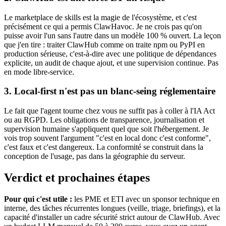
Le marketplace de skills est la magie de l'écosystème, et c'est
précisément ce qui a permis
ClawHavoc
. Je ne crois pas qu'on
puisse avoir l'un sans l'autre dans un modèle 100 % ouvert. La leçon
que j'en tire : traiter
ClawHub
comme on traite
npm
ou
PyPI
en
production sérieuse, c'est-à-dire avec une politique de dépendances
explicite, un audit de chaque ajout, et une supervision continue. Pas
en mode libre-service.
3. Local-first n'est pas un blanc-seing réglementaire
Le fait que l'agent tourne chez vous ne suffit pas à coller à l'
IA Act
ou au RGPD. Les obligations de transparence, journalisation et
supervision humaine s'appliquent quel que soit l'hébergement. Je
vois trop souvent l'argument "c'est en local donc c'est conforme",
c'est faux et c'est dangereux. La conformité se construit dans la
conception de l'usage, pas dans la géographie du serveur.
Verdict et prochaines étapes
Pour qui c'est utile :
les PME et ETI avec un sponsor technique en
interne, des tâches récurrentes longues (veille, triage, briefings), et la
capacité d'installer un cadre sécurité strict autour de
ClawHub
. Avec