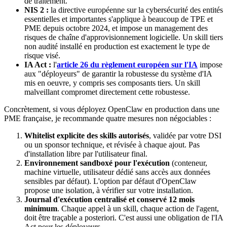
de traitement.
NIS 2 :
la directive européenne sur la cybersécurité des entités
essentielles et importantes s'applique à beaucoup de TPE et
PME depuis octobre 2024, et impose un management des
risques de chaîne d'approvisionnement logicielle. Un skill tiers
non audité installé en production est exactement le type de
risque visé.
IA Act
:
l'
article 26 du règlement européen sur l'IA
impose
aux "déployeurs" de garantir la robustesse du système d'IA
mis en oeuvre, y compris ses composants tiers. Un skill
malveillant compromet directement cette robustesse.
Concrètement, si vous déployez
OpenClaw
en production dans une
PME française, je recommande quatre mesures non négociables :
Whitelist explicite des skills autorisés
, validée par votre DSI
ou un sponsor technique, et révisée à chaque ajout. Pas
d'installation libre par l'utilisateur final.
Environnement sandboxé pour l'exécution
(conteneur,
machine virtuelle, utilisateur dédié sans accès aux données
sensibles par défaut). L'option par défaut d'
OpenClaw
propose une isolation, à vérifier sur votre installation.
Journal d'exécution centralisé et conservé 12 mois
minimum
. Chaque appel à un skill, chaque action de l'agent,
doit être traçable a posteriori. C'est aussi une obligation de l'
IA
Act
pour les déployeurs.