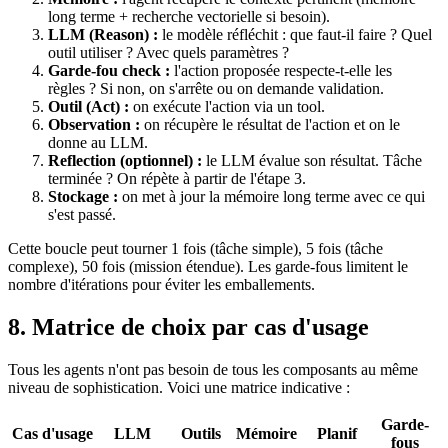
long terme + recherche vectorielle si besoin).
LLM (Reason) :
le modèle réfléchit : que faut-il faire ? Quel
outil utiliser ? Avec quels paramètres ?
Garde-fou check :
l'action proposée respecte-t-elle les
règles ? Si non, on s'arrête ou on demande validation.
Outil (Act) :
on exécute l'action via un tool.
Observation :
on récupère le résultat de l'action et on le
donne au LLM.
Reflection (optionnel) :
le LLM évalue son résultat. Tâche
terminée ? On répète à partir de l'étape 3.
Stockage :
on met à jour la mémoire long terme avec ce qui
s'est passé.
Cette boucle peut tourner 1 fois (tâche simple), 5 fois (tâche
complexe), 50 fois (mission étendue). Les garde-fous limitent le
nombre d'itérations pour éviter les emballements.
8. Matrice de choix par cas d'usage
Tous les agents n'ont pas besoin de tous les composants au même
niveau de sophistication. Voici une matrice indicative :
Garde-
Cas d'usage
LLM
Outils
Mémoire
Planif
fous