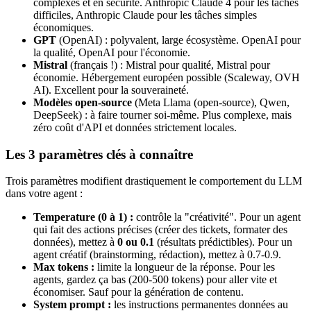
complexes et en sécurité.
Anthropic Claude 4
pour les tâches
difficiles,
Anthropic Claude
pour les tâches simples
économiques.
GPT
(OpenAI) : polyvalent, large écosystème.
OpenAI
pour
la qualité,
OpenAI
pour l'économie.
Mistral
(français !) : Mistral pour qualité, Mistral pour
économie. Hébergement européen possible (Scaleway, OVH
AI). Excellent pour la souveraineté.
Modèles open-source
(Meta Llama (open-source), Qwen,
DeepSeek) : à faire tourner soi-même. Plus complexe, mais
zéro coût d'API et données strictement locales.
Les 3 paramètres clés à connaître
Trois paramètres modifient drastiquement le comportement du LLM
dans votre agent :
Temperature (0 à 1) :
contrôle la "créativité". Pour un agent
qui fait des actions précises (créer des tickets, formater des
données), mettez à
0 ou 0.1
(résultats prédictibles). Pour un
agent créatif (brainstorming, rédaction), mettez à 0.7-0.9.
Max tokens :
limite la longueur de la réponse. Pour les
agents, gardez ça bas (200-500 tokens) pour aller vite et
économiser. Sauf pour la génération de contenu.
System prompt :
les instructions permanentes données au