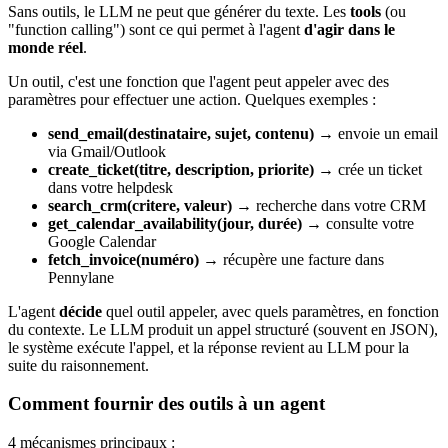
Sans outils, le LLM ne peut que générer du texte. Les
tools
(ou
"function calling") sont ce qui permet à l'agent
d'agir dans le
monde réel
.
Un outil, c'est une fonction que l'agent peut appeler avec des
paramètres pour effectuer une action. Quelques exemples :
send_email(destinataire, sujet, contenu)
→ envoie un email
via Gmail/Outlook
create_ticket(titre, description, priorite)
→ crée un ticket
dans votre helpdesk
search_crm(critere, valeur)
→ recherche dans votre CRM
get_calendar_availability(jour, durée)
→ consulte votre
Google Calendar
fetch_invoice(numéro)
→ récupère une facture dans
Pennylane
L'agent
décide
quel outil appeler, avec quels paramètres, en fonction
du contexte. Le LLM produit un appel structuré (souvent en JSON),
le système exécute l'appel, et la réponse revient au LLM pour la
suite du raisonnement.
Comment fournir des outils à un agent
4 mécanismes principaux :