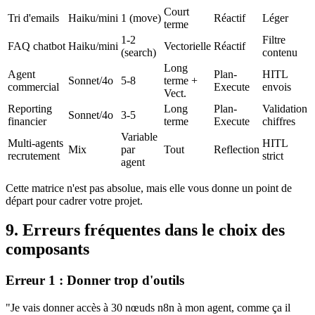
Court
Tri d'emails
Haiku/mini
1 (move)
Réactif
Léger
terme
1-2
Filtre
FAQ chatbot
Haiku/mini
Vectorielle
Réactif
(search)
contenu
Long
Agent
Plan-
HITL
Sonnet/4o
5-8
terme +
commercial
Execute
envois
Vect.
Reporting
Long
Plan-
Validation
Sonnet/4o
3-5
financier
terme
Execute
chiffres
Variable
Multi-agents
HITL
Mix
par
Tout
Reflection
recrutement
strict
agent
Cette matrice n'est pas absolue, mais elle vous donne un point de
départ pour cadrer votre projet.
9. Erreurs fréquentes dans le choix des
composants
Erreur 1 : Donner trop d'outils
"Je vais donner accès à 30 nœuds
n8n
à mon agent, comme ça il