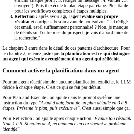
enrichir chaque profil ; 3. rédiger un message ; 4. valider ; 5.
envoyer"). Puis il exécute le plan étape par étape. Plus fiable
pour les workflows complexes à étapes multiples.
Reflection :
après avoir agi, l'agent
évalue son propre
résultat
et corrige si besoin avant de poursuivre. "J'ai rédigé
cet email, est-il suffisamment personnalisé ? Non, je manque
de détails sur l'entreprise du prospect, je vais d'abord faire de
la recherche."
Le chapitre 3 entre dans le détail de ces patterns d'architecture. Pour
le chapitre 2, retenez juste que
la planification est ce qui distingue
un agent qui exécute aveuglément d'un agent qui réfléchit
.
Comment activer la planification dans un agent
Pour un agent réactif simple : aucune planification explicite, le LLM
décide à chaque étape. C'est ce qui se fait par défaut.
Pour Plan-and-Execute : on ajoute dans le prompt système une
instruction du type
"Avant d'agir, formule un plan détaillé en 3 à 8
étapes. Présente le plan, puis exécute-le"
. C'est aussi simple que ça.
Pour Reflection : on ajoute après chaque action
"Évalue ton résultat.
Note 1 à 5. Si moins de 4, recommence en corrigeant le problème
identifié"
.