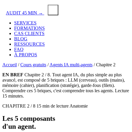
AUDIT 45 MIN →
SERVICES
FORMATIONS
CAS CLIENTS
BLOG
RESSOURCES
FAQ
À PROPOS
Accueil
/
Cours gratuits
/
Agents IA multi-agents
/
Chapitre 2
EN BREF
Chapitre 2 / 8. Tout agent
IA
, du plus simple au plus
avancé, est composé de 5 briques : LLM (cerveau), outils (mains),
mémoire (cahier), planification (stratégie), garde-fous (filets).
Comprendre ces 5 briques, c'est comprendre tous les agents. Lecture
15 minutes.
CHAPITRE 2 / 8
15 min de lecture
Anatomie
Les
5 composants
d'un
agent
.