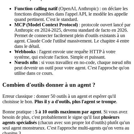
Function calling natif
(OpenAI, Anthropic) : on déclare les
fonctions disponibles dans l'appel API, le modèle les appelle
quand pertinent. C'est le standard.
MCP (Model Context Protocol)
: protocole ouvert lancé par
Anthropic en 2024-2025, devenu standard de facto en 2026.
Permet de connecter facilement plein d'outils existants à un
agent.
Claude Code
l'utilisé massivement. Le chapitre 4 entre
dans le détail.
Webhooks
: l'agent envoie une requête HTTP à votre
système, qui exécute l'action. Simple et puissant.
Nœuds
n8n
: si vous travaillez en no-code, chaque nœud
n8n
peut devenir un outil pour votre agent. C'est l'approche qu'on
utilise dans ce cours.
Combien d'outils donner à un agent ?
Erreur classique : donner 50 outils à un agent et espérer qu'il
choisisse le bon.
Plus il y a d'outils, plus l'agent se trompe
.
Bonne pratique :
5 à 10 outils maximum par agent
. Si vous avez
besoin de plus, c'est probablement le signe qu'il faut
plusieurs
agents spécialisés
(chacun avec son propre lot d'outils) plutôt qu'un
seul agent monstrueux. C'est l'approche multi-agents qu'on verra au
chapitre 3.