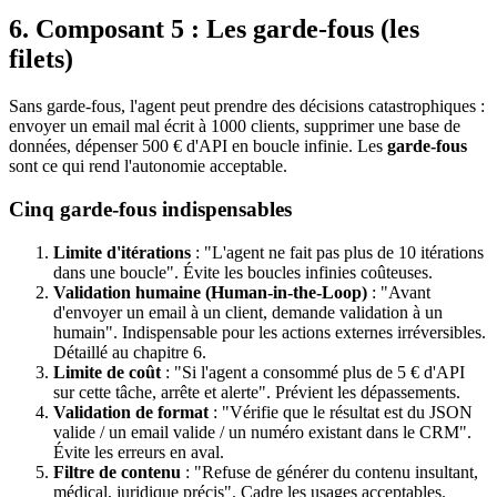
6. Composant 5 : Les garde-fous (les
filets)
Sans garde-fous, l'agent peut prendre des décisions catastrophiques :
envoyer un email mal écrit à 1000 clients, supprimer une base de
données, dépenser 500 € d'API en boucle infinie. Les
garde-fous
sont ce qui rend l'autonomie acceptable.
Cinq garde-fous indispensables
Limite d'itérations
: "L'agent ne fait pas plus de 10 itérations
dans une boucle". Évite les boucles infinies coûteuses.
Validation humaine (Human-in-the-Loop)
: "Avant
d'envoyer un email à un client, demande validation à un
humain". Indispensable pour les actions externes irréversibles.
Détaillé au chapitre 6.
Limite de coût
: "Si l'agent a consommé plus de 5 € d'API
sur cette tâche, arrête et alerte". Prévient les dépassements.
Validation de format
: "Vérifie que le résultat est du JSON
valide / un email valide / un numéro existant dans le CRM".
Évite les erreurs en aval.
Filtre de contenu
: "Refuse de générer du contenu insultant,
médical, juridique précis". Cadre les usages acceptables.