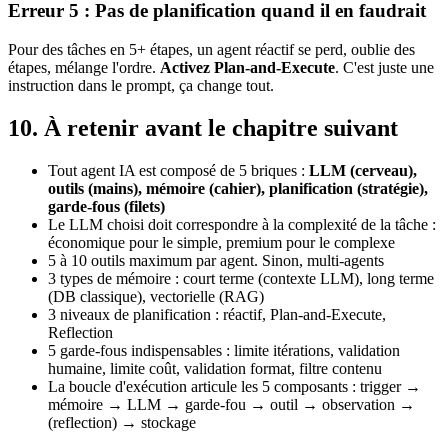
Erreur 5 : Pas de planification quand il en faudrait
Pour des tâches en 5+ étapes, un agent réactif se perd, oublie des
étapes, mélange l'ordre.
Activez Plan-and-Execute
. C'est juste une
instruction dans le prompt, ça change tout.
10. À retenir avant le chapitre suivant
Tout agent
IA
est composé de 5 briques :
LLM (cerveau),
outils (mains), mémoire (cahier), planification (stratégie),
garde-fous (filets)
Le LLM choisi doit correspondre à la complexité de la tâche :
économique pour le simple, premium pour le complexe
5 à 10 outils maximum par agent. Sinon, multi-agents
3 types de mémoire : court terme (contexte LLM), long terme
(DB classique), vectorielle (RAG)
3 niveaux de planification : réactif, Plan-and-Execute,
Reflection
5 garde-fous indispensables : limite itérations, validation
humaine, limite coût, validation format, filtre contenu
La boucle d'exécution articule les 5 composants : trigger →
mémoire → LLM → garde-fou → outil → observation →
(reflection) → stockage