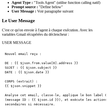
Agent Type :
"Tools Agent" (utilise function calling natif)
Prompt source :
"Define below"
User Message :
Voir paragraphe suivant
Le User Message
C'est ce qu'on envoie à l'agent à chaque exécution. Avec les
variables Gmail récupérées du déclencheur :
USER MESSAGE
Nouvel email reçu :

DE : {{ $json.from.value[0].address }}

SUJET : {{ $json.subject }}

DATE : {{ $json.date }}

CORPS (extrait) :

{{ $json.snippet }}

Analyse cet email, classe-le, applique le bon label Gm
(message ID : {{ $json.id }}), et exécute les actions

secondaires si nécessaire.