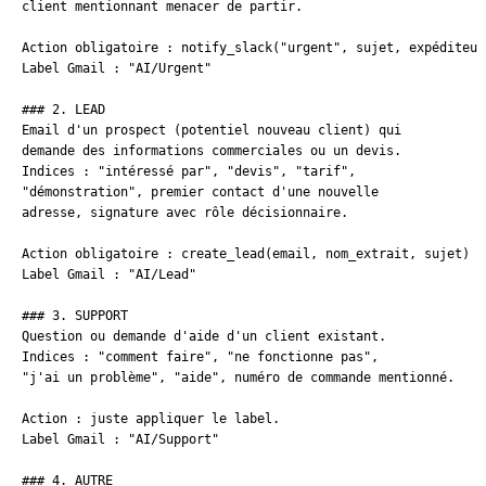
client mentionnant menacer de partir.

Action obligatoire : notify_slack("urgent", sujet, expéditeur)
Label Gmail : "AI/Urgent"

### 2. LEAD

Email d'un prospect (potentiel nouveau client) qui

demande des informations commerciales ou un devis.

Indices : "intéressé par", "devis", "tarif",

"démonstration", premier contact d'une nouvelle

adresse, signature avec rôle décisionnaire.

Action obligatoire : create_lead(email, nom_extrait, sujet)

Label Gmail : "AI/Lead"

### 3. SUPPORT

Question ou demande d'aide d'un client existant.

Indices : "comment faire", "ne fonctionne pas",

"j'ai un problème", "aide", numéro de commande mentionné.

Action : juste appliquer le label.

Label Gmail : "AI/Support"

### 4. AUTRE
