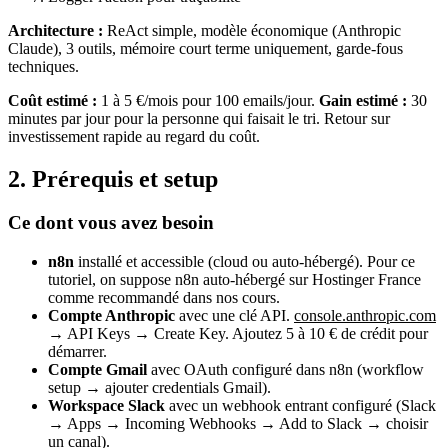
Architecture :
ReAct simple, modèle économique (
Anthropic
Claude
), 3 outils, mémoire court terme uniquement, garde-fous
techniques.
Coût estimé :
1 à 5 €/mois pour 100 emails/jour.
Gain estimé :
30
minutes par jour pour la personne qui faisait le tri. Retour sur
investissement rapide au regard du coût.
2. Prérequis et setup
Ce dont vous avez besoin
n8n
installé et accessible (cloud ou auto-hébergé). Pour ce
tutoriel, on suppose
n8n
auto-hébergé sur Hostinger France
comme recommandé dans nos cours.
Compte Anthropic
avec une clé API.
console.anthropic.com
→ API Keys → Create Key. Ajoutez 5 à 10 € de crédit pour
démarrer.
Compte Gmail
avec OAuth configuré dans
n8n
(workflow
setup → ajouter credentials Gmail).
Workspace Slack
avec un webhook entrant configuré (Slack
→ Apps → Incoming Webhooks → Add to Slack → choisir
un canal).