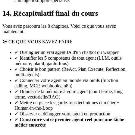
à un agent support spécialisé.
14. Récapitulatif final du cours
Vous avez parcouru les 8 chapitres. Voici ce que vous savez
maintenant :
🎯 CE QUE VOUS SAVEZ FAIRE
✓ Distinguer un vrai agent
IA
d'un chatbot ou wrapper
✓ Identifier les 5 composants de tout agent (LLM, outils,
mémoire, planif, garde-fous)
✓ Choisir le bon pattern (ReAct, Plan-Execute, Reflection,
multi-agents)
✓ Connecter votre agent au monde via outils (function
calling, MCP, webhooks,
n8n
)
✓ Donner de la mémoire à votre agent (court terme, long
terme, vectorielle/RAG)
✓ Mettre en place les garde-fous techniques et métier +
Human-in-the-Loop
✓ Observer et débugger votre agent en production
✓
Construire votre premier agent réel pour une tâche
métier concrète