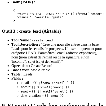
Body (JSON) :
{

  "text": "🚨 EMAIL URGENT\n*De :* {{ $fromAI('sender') 
  "channel": "#emails-urgents"

}
Outil 3 : create_lead (Airtable)
Tool Name :
create_lead
Tool Description :
"Crée une nouvelle entrée dans la base
Leads pour les emails de prospects. Utiliser uniquement pour
catégorie LEAD. Paramètres : email (adresse expéditeur),
nom (nom extrait de l'email ou de la signature, sinon
'Inconnu'), sujet (sujet de l'email)."
Operation :
Create Record
Base :
votre base Airtable
Table :
Leads
Fields :
email =
{{ $fromAI('email') }}
nom =
{{ $fromAI('nom') }}
sujet =
{{ $fromAI('sujet') }}
date_creation =
{{ $now }}
9. Étape 6 : Garde-fous configurés dans le