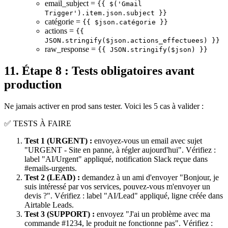
email_subject =
{{ $('Gmail
Trigger').item.json.subject }}
catégorie =
{{ $json.catégorie }}
actions =
{{
JSON.stringify($json.actions_effectuees) }}
raw_response =
{{ JSON.stringify($json) }}
11. Étape 8 : Tests obligatoires avant
production
Ne jamais activer en prod sans tester. Voici les 5 cas à valider :
✅ TESTS À FAIRE
Test 1 (URGENT) :
envoyez-vous un email avec sujet
"URGENT - Site en panne, à régler aujourd'hui". Vérifiez :
label "AI/Urgent" appliqué, notification Slack reçue dans
#emails-urgents.
Test 2 (LEAD) :
demandez à un ami d'envoyer "Bonjour, je
suis intéressé par vos services, pouvez-vous m'envoyer un
devis ?". Vérifiez : label "AI/Lead" appliqué, ligne créée dans
Airtable Leads.
Test 3 (SUPPORT) :
envoyez "J'ai un problème avec ma
commande #1234, le produit ne fonctionne pas". Vérifiez :