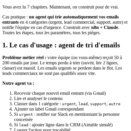
Vous avez lu 7 chapitres. Maintenant, on construit pour de vrai.
Cas pratique :
un agent qui trie automatiquement vos emails
entrants
en 4 catégories (urgent, lead commercial, support, autre) et
notifie l'équipe en cas d'urgence. Construit avec
n8n
+
Claude
.
Toutes les étapes, tous les paramètres, tous les pièges.
1. Le cas d'usage : agent de tri d'emails
Problème métier réel :
votre équipe (ou vous-même) reçoit 50 à
200 emails par jour. Le temps perdu à trier (ouvrir, lire 2 lignes,
classer) est massif. Les emails urgents se perdent dans le flot. Les
leads commerciaux ne sont pas qualifiés assez vite.
Notre agent va :
Recevoir chaque nouvel email entrant (via Gmail)
Lire et analyser le contenu
Classer dans 1 catégorie :
,
,
,
urgent
lead
support
autre
Ajouter un label Gmail correspondant
Si
: notifier sur Slack en mentionnant la personne
urgent
concernée
Si
: ajouter ligne dans le CRM (Airtable simulé)
lead
Logger l'action pour traçabilité