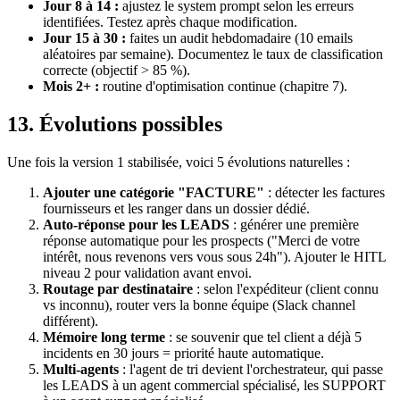
Jour 8 à 14 :
ajustez le system prompt selon les erreurs
identifiées. Testez après chaque modification.
Jour 15 à 30 :
faites un audit hebdomadaire (10 emails
aléatoires par semaine). Documentez le taux de classification
correcte (objectif > 85 %).
Mois 2+ :
routine d'optimisation continue (chapitre 7).
13. Évolutions possibles
Une fois la version 1 stabilisée, voici 5 évolutions naturelles :
Ajouter une catégorie "FACTURE"
: détecter les factures
fournisseurs et les ranger dans un dossier dédié.
Auto-réponse pour les LEADS
: générer une première
réponse automatique pour les prospects ("Merci de votre
intérêt, nous revenons vers vous sous 24h"). Ajouter le HITL
niveau 2 pour validation avant envoi.
Routage par destinataire
: selon l'expéditeur (client connu
vs inconnu), router vers la bonne équipe (Slack channel
différent).
Mémoire long terme
: se souvenir que tel client a déjà 5
incidents en 30 jours = priorité haute automatique.
Multi-agents
: l'agent de tri devient l'orchestrateur, qui passe
les LEADS à un agent commercial spécialisé, les SUPPORT