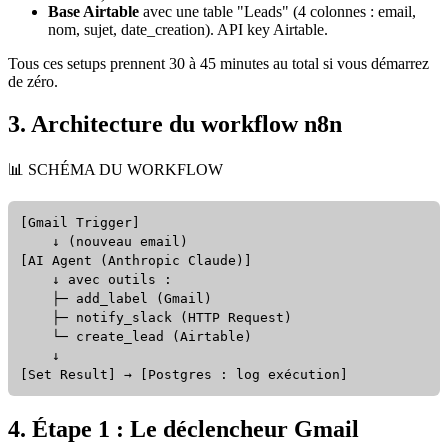
Base Airtable
avec une table "Leads" (4 colonnes : email,
nom, sujet, date_creation). API key Airtable.
Tous ces setups prennent 30 à 45 minutes au total si vous démarrez
de zéro.
3. Architecture du workflow
n8n
📊 SCHÉMA DU WORKFLOW
[Gmail Trigger]

    ↓ (nouveau email)

[AI Agent (Anthropic Claude)]

    ↓ avec outils :

    ├─ add_label (Gmail)

    ├─ notify_slack (HTTP Request)

    └─ create_lead (Airtable)

    ↓

[Set Result] → [Postgres : log exécution]
4. Étape 1 : Le déclencheur Gmail