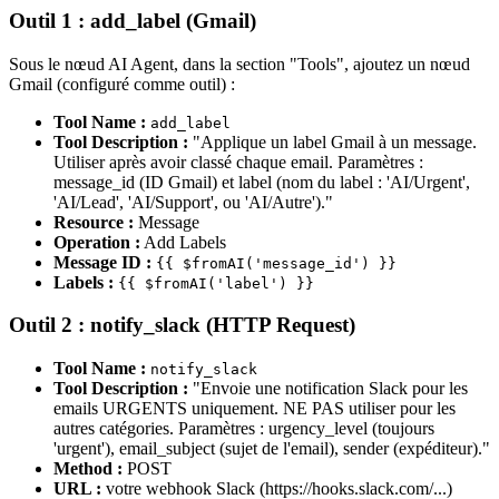
Outil 1 : add_label (Gmail)
Sous le nœud AI Agent, dans la section "Tools", ajoutez un nœud
Gmail (configuré comme outil) :
Tool Name :
add_label
Tool Description :
"Applique un label Gmail à un message.
Utiliser après avoir classé chaque email. Paramètres :
message_id (ID Gmail) et label (nom du label : 'AI/Urgent',
'AI/Lead', 'AI/Support', ou 'AI/Autre')."
Resource :
Message
Operation :
Add Labels
Message ID :
{{ $fromAI('message_id') }}
Labels :
{{ $fromAI('label') }}
Outil 2 : notify_slack (HTTP Request)
Tool Name :
notify_slack
Tool Description :
"Envoie une notification Slack pour les
emails URGENTS uniquement. NE PAS utiliser pour les
autres catégories. Paramètres : urgency_level (toujours
'urgent'), email_subject (sujet de l'email), sender (expéditeur)."
Method :
POST
URL :
votre webhook Slack (https://hooks.slack.com/...)