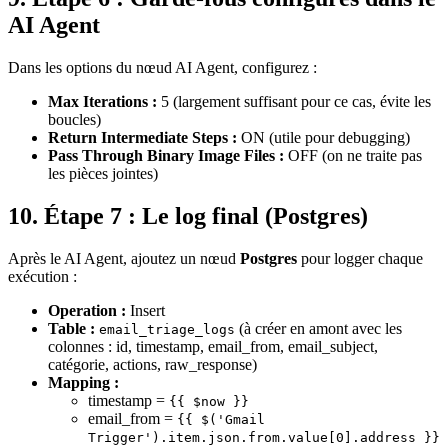
AI Agent
Dans les options du nœud AI Agent, configurez :
Max Iterations :
5 (largement suffisant pour ce cas, évite les
boucles)
Return Intermediate Steps :
ON (utile pour debugging)
Pass Through Binary Image Files :
OFF (on ne traite pas
les pièces jointes)
10. Étape 7 : Le log final (Postgres)
Après le AI Agent, ajoutez un nœud
Postgres
pour logger chaque
exécution :
Operation :
Insert
Table :
(à créer en amont avec les
email_triage_logs
colonnes : id, timestamp, email_from, email_subject,
catégorie, actions, raw_response)
Mapping :
timestamp =
{{ $now }}
email_from =
{{ $('Gmail
Trigger').item.json.from.value[0].address }}