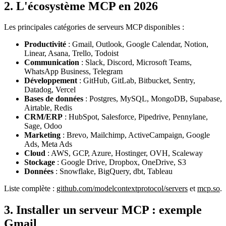
2. L'écosystème MCP en 2026
Les principales catégories de serveurs MCP disponibles :
Productivité
: Gmail, Outlook, Google Calendar, Notion,
Linear, Asana, Trello, Todoist
Communication
: Slack, Discord, Microsoft Teams,
WhatsApp Business, Telegram
Développement
: GitHub, GitLab, Bitbucket, Sentry,
Datadog, Vercel
Bases de données
: Postgres, MySQL, MongoDB, Supabase,
Airtable, Redis
CRM/ERP
: HubSpot, Salesforce, Pipedrive, Pennylane,
Sage, Odoo
Marketing
: Brevo, Mailchimp, ActiveCampaign, Google
Ads, Meta Ads
Cloud
: AWS, GCP, Azure, Hostinger, OVH, Scaleway
Stockage
: Google Drive, Dropbox, OneDrive, S3
Données
: Snowflake, BigQuery, dbt, Tableau
Liste complète :
github.com/modelcontextprotocol/servers
et
mcp.so
.
3. Installer un serveur MCP : exemple
Gmail