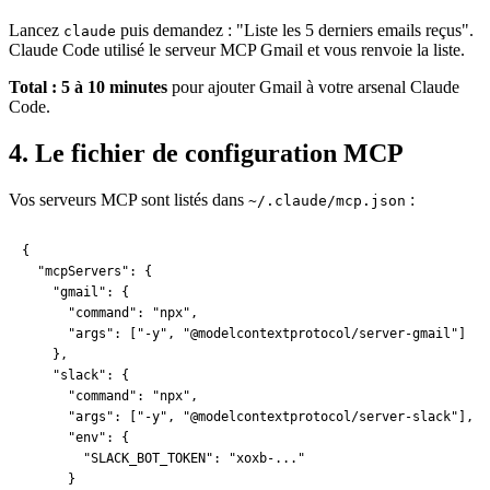
Lancez
puis demandez : "Liste les 5 derniers emails reçus".
claude
Claude Code
utilisé le serveur MCP Gmail et vous renvoie la liste.
Total : 5 à 10 minutes
pour ajouter Gmail à votre arsenal
Claude
Code
.
4. Le fichier de configuration MCP
Vos serveurs MCP sont listés dans
:
~/.claude/mcp.json
{

  "mcpServers": {

    "gmail": {

      "command": "npx",

      "args": ["-y", "@modelcontextprotocol/server-gmail"]

    },

    "slack": {

      "command": "npx",

      "args": ["-y", "@modelcontextprotocol/server-slack"],

      "env": {

        "SLACK_BOT_TOKEN": "xoxb-..."

      }
