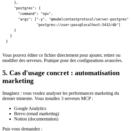
    },

    "postgres": {

      "command": "npx",

      "args": ["-y", "@modelcontextprotocol/server-postgres",

               "postgres://user:pass@localhost:5432/db"]

    }

  }

}
Vous pouvez éditer ce fichier directement pour ajouter, retirer ou
modifier des serveurs. Pratique pour des configurations avancées.
5. Cas d'usage concret : automatisation
marketing
Imaginez : vous voulez analyser les performances marketing du
dernier trimestre. Vous installez 3 serveurs MCP :
Google Analytics
Brevo (email marketing)
Notion (documentation)
Puis vous demandez :