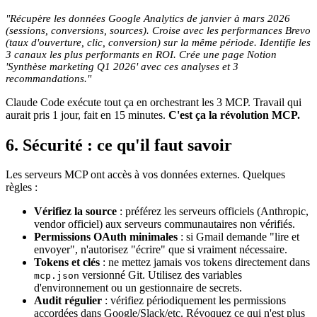
"Récupère les données Google Analytics de janvier à mars 2026
(sessions, conversions, sources). Croise avec les performances Brevo
(taux d'ouverture, clic, conversion) sur la même période. Identifie les
3 canaux les plus performants en ROI. Crée une page Notion
'Synthèse marketing Q1 2026' avec ces analyses et 3
recommandations."
Claude Code
exécute tout ça en orchestrant les 3 MCP. Travail qui
aurait pris 1 jour, fait en 15 minutes.
C'est ça la révolution MCP.
6. Sécurité : ce qu'il faut savoir
Les serveurs MCP ont accès à vos données externes. Quelques
règles :
Vérifiez la source
: préférez les serveurs officiels (Anthropic,
vendor officiel) aux serveurs communautaires non vérifiés.
Permissions OAuth minimales
: si Gmail demande "lire et
envoyer", n'autorisez "écrire" que si vraiment nécessaire.
Tokens et clés
: ne mettez jamais vos tokens directement dans
versionné Git. Utilisez des variables
mcp.json
d'environnement ou un gestionnaire de secrets.
Audit régulier
: vérifiez périodiquement les permissions
accordées dans Google/Slack/etc. Révoquez ce qui n'est plus