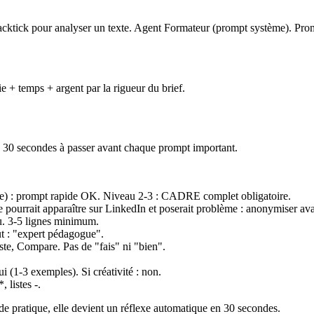
tick pour analyser un texte. Agent Formateur (prompt système). Promp
e + temps + argent par la rigueur du brief.
en 30 secondes à passer avant chaque prompt important.
ve) : prompt rapide OK. Niveau 2-3 : CADRE complet obligatoire.
 pourrait apparaître sur LinkedIn et poserait problème : anonymiser ava
au. 3-5 lignes minimum.
aut : "expert pédagogue".
ste, Compare. Pas de "fais" ni "bien".
ui (1-3 exemples). Si créativité : non.
 listes -.
de pratique, elle devient un réflexe automatique en 30 secondes.