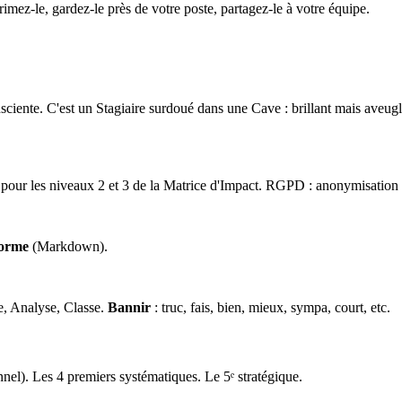
mez-le, gardez-le près de votre poste, partagez-le à votre équipe.
onsciente. C'est un Stagiaire surdoué dans une Cave : brillant mais aveu
urs pour les niveaux 2 et 3 de la Matrice d'Impact. RGPD : anonymisati
forme
(Markdown).
e, Analyse, Classe.
Bannir
: truc, fais, bien, mieux, sympa, court, etc.
nel). Les 4 premiers systématiques. Le 5ᵉ stratégique.