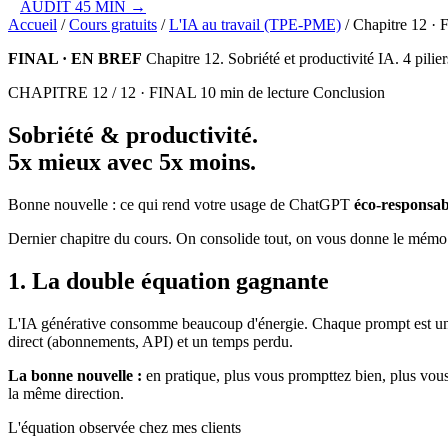
AUDIT 45 MIN →
Accueil
/
Cours gratuits
/
L'IA au travail (TPE-PME)
/
Chapitre 12 · F
FINAL · EN BREF
Chapitre 12. Sobriété et productivité IA. 4 pili
CHAPITRE 12 / 12 · FINAL
10 min de lecture
Conclusion
Sobriété & productivité.
5x mieux
avec
5x moins
.
Bonne nouvelle : ce qui rend votre usage de
ChatGPT
éco-responsab
Dernier chapitre du cours. On consolide tout, on vous donne le mémo f
1. La double équation gagnante
L'IA générative consomme beaucoup d'énergie. Chaque prompt est une re
direct (abonnements, API) et un temps perdu.
La bonne nouvelle :
en pratique, plus vous prompttez bien, plus vous
la même direction.
L'équation observée chez mes clients