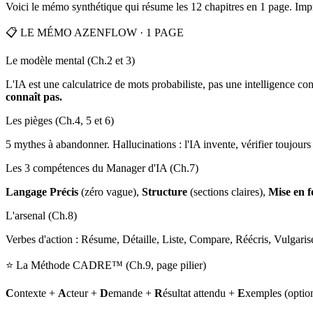
Voici le mémo synthétique qui résume les 12 chapitres en 1 page. Impri
📋 LE MÉMO AZENFLOW · 1 PAGE
Le modèle mental (Ch.2 et 3)
L'IA est une calculatrice de mots probabiliste, pas une intelligence c
connaît pas.
Les pièges (Ch.4, 5 et 6)
5 mythes à abandonner. Hallucinations : l'IA invente, vérifier toujo
Les 3 compétences du Manager d'IA (Ch.7)
Langage Précis
(zéro vague),
Structure
(sections claires),
Mise en 
L'arsenal (Ch.8)
Verbes d'action : Résume, Détaille, Liste, Compare, Réécris, Vulgaris
⭐ La Méthode CADRE™ (Ch.9, page pilier)
C
ontexte +
A
cteur +
D
emande +
R
ésultat attendu +
E
xemples (option