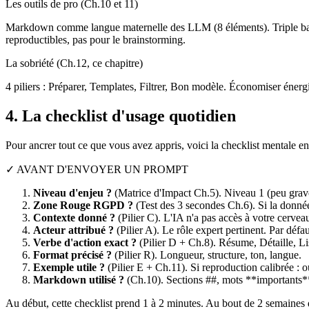
Les outils de pro (Ch.10 et 11)
Markdown comme langue maternelle des LLM (8 éléments). Triple back
reproductibles, pas pour le brainstorming.
La sobriété (Ch.12, ce chapitre)
4 piliers : Préparer, Templates, Filtrer, Bon modèle. Économiser énergi
4. La checklist d'usage quotidien
Pour ancrer tout ce que vous avez appris, voici la checklist mentale 
✓ AVANT D'ENVOYER UN PROMPT
Niveau d'enjeu ?
(Matrice d'Impact Ch.5). Niveau 1 (peu gra
Zone Rouge RGPD ?
(Test des 3 secondes Ch.6). Si la donnée
Contexte donné ?
(Pilier C). L'IA n'a pas accès à votre cerve
Acteur attribué ?
(Pilier A). Le rôle expert pertinent. Par déf
Verbe d'action exact ?
(Pilier D + Ch.8). Résume, Détaille, Li
Format précisé ?
(Pilier R). Longueur, structure, ton, langue.
Exemple utile ?
(Pilier E + Ch.11). Si reproduction calibrée : o
Markdown utilisé ?
(Ch.10). Sections ##, mots **importants**,
Au début, cette checklist prend 1 à 2 minutes. Au bout de 2 semaines 