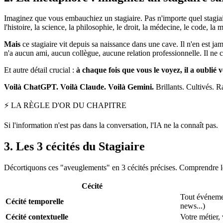
Imaginez que vous embauchiez un stagiaire. Pas n'importe quel stagiaire 
l'histoire, la science, la philosophie, le droit, la médecine, le code, 
Mais
ce stagiaire vit depuis sa naissance dans une cave. Il n'en est jam
n'a aucun ami, aucun collègue, aucune relation professionnelle. Il ne co
Et autre détail crucial :
à chaque fois que vous le voyez, il a oublié 
Voilà
ChatGPT
. Voilà
Claude
. Voilà
Gemini
.
Brillants. Cultivés. Ra
⚡ LA RÈGLE D'OR DU CHAPITRE
Si l'information n'est pas dans la conversation, l'IA ne la connaît pas.
3. Les 3 cécités du Stagiaire
Décortiquons ces "aveuglements" en 3 cécités précises. Comprendre le
Cécité
Tout événemen
Cécité temporelle
news...)
Cécité contextuelle
Votre métier, 