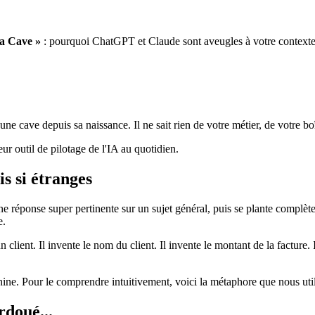
la Cave »
: pourquoi
ChatGPT
et
Claude
sont aveugles à votre contex
ne cave depuis sa naissance. Il ne sait rien de votre métier, de votre bo
ur outil de pilotage de l'IA au quotidien.
is si étranges
 réponse super pertinente sur un sujet général, puis se plante complèt
e.
 client. Il invente le nom du client. Il invente le montant de la facture.
chine. Pour le comprendre intuitivement, voici la métaphore que nous u
rdoué...