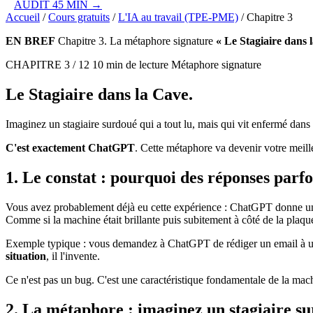
AUDIT 45 MIN →
Accueil
/
Cours gratuits
/
L'IA au travail (TPE-PME)
/
Chapitre 3
EN BREF
Chapitre 3. La métaphore signature
« Le Stagiaire dans 
CHAPITRE 3 / 12
10 min de lecture
Métaphore signature
Le
Stagiaire
dans la
Cave
.
Imaginez un stagiaire surdoué qui a tout lu, mais qui vit enfermé dans u
C'est exactement
ChatGPT
. Cette métaphore va devenir votre meille
1. Le constat : pourquoi des réponses parfo
Vous avez probablement déjà eu cette expérience :
ChatGPT
donne une
Comme si la machine était brillante puis subitement à côté de la plaqu
Exemple typique : vous demandez à
ChatGPT
de rédiger un email à un
situation
, il l'invente.
Ce n'est pas un bug. C'est une caractéristique fondamentale de la ma
2. La métaphore : imaginez un stagiaire su