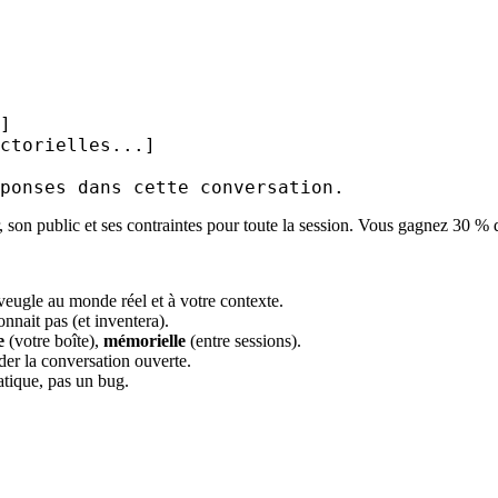
]

ctorielles...]

ponses dans cette conversation.
 son public et ses contraintes pour toute la session. Vous gagnez 30 % de
aveugle au monde réel et à votre contexte.
connait pas (et inventera).
e
(votre boîte),
mémorielle
(entre sessions).
der la conversation ouverte.
atique, pas un bug.