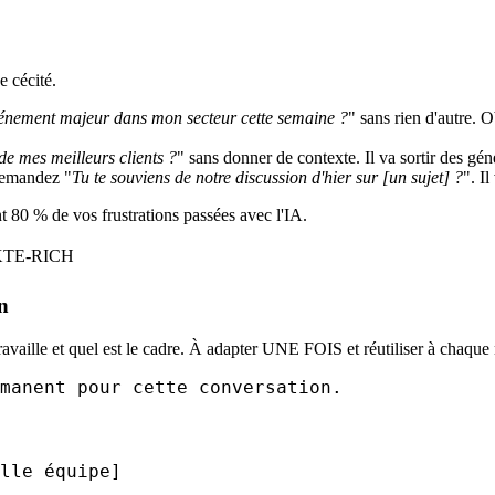
e cécité.
vénement majeur dans mon secteur cette semaine ?
" sans rien d'autre. O
 de mes meilleurs clients ?
" sans donner de contexte. Il va sortir des géné
demandez "
Tu te souviens de notre discussion d'hier sur [un sujet] ?
". I
ent 80 % de vos frustrations passées avec l'IA.
XTE-RICH
n
availle et quel est le cadre. À adapter UNE FOIS et réutiliser à chaque 
manent pour cette conversation.

lle équipe]
