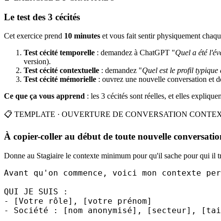
Le test des 3 cécités
Cet exercice prend
10 minutes
et vous fait sentir physiquement chaqu
Test cécité temporelle
: demandez à
ChatGPT
"
Quel a été l'é
version).
Test cécité contextuelle
: demandez "
Quel est le profil typique
Test cécité mémorielle
: ouvrez une nouvelle conversation et 
Ce que ça vous apprend
: les 3 cécités sont réelles, et elles expliqu
📋 TEMPLATE · OUVERTURE DE CONVERSATION CONTE
À copier-coller au début de toute nouvelle conversatio
Donne au Stagiaire le contexte minimum pour qu'il sache pour qui il tr
Avant qu'on commence, voici mon contexte per
QUI JE SUIS :

- [Votre rôle], [votre prénom]

- Société : [nom anonymisé], [secteur], [tai