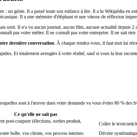
: un génie. Il a passé toute son enfance à lire. Il a lu Wikipédia en enti
la mécanique. Il a une mémoire d'éléphant et une vitesse de réflexion impr
ais sorti. Il n'a vu aucun journal, aucun film, aucune actualité depuis 2 a
nnaît pas votre métier. Il ne connaît pas votre entreprise. Il ne sait rie
votre dernière conversation
. À chaque rendez-vous, il faut tout lui ré
pides. Et totalement aveugles à votre réalité, sauf si vous la leur racont
squelles sont à l'œuvre dans votre demande va vous éviter 80 % des fru
Ce qu'elle ne sait pas
t post-coupure (élections, sorties produit,
Coller le texte/arti
votre boîte, vos clients, vos process internes
Décrire systématiq