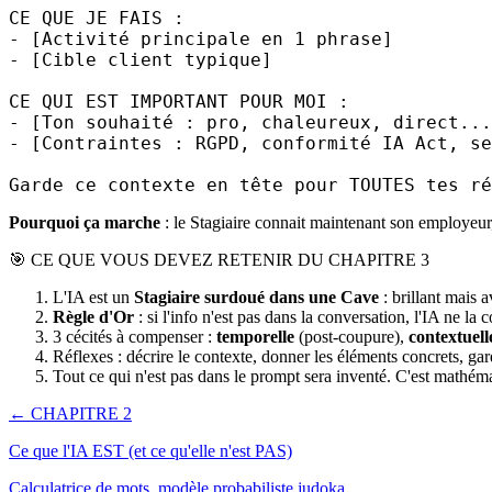
CE QUE JE FAIS :

- [Activité principale en 1 phrase]

- [Cible client typique]

CE QUI EST IMPORTANT POUR MOI :

- [Ton souhaité : pro, chaleureux, direct...
- [Contraintes : RGPD, conformité IA Act, se
Garde ce contexte en tête pour TOUTES tes ré
Pourquoi ça marche
: le Stagiaire connait maintenant son employeur,
🎯 CE QUE VOUS DEVEZ RETENIR DU CHAPITRE 3
L'IA est un
Stagiaire surdoué dans une Cave
: brillant mais 
Règle d'Or
: si l'info n'est pas dans la conversation, l'IA ne la 
3 cécités à compenser :
temporelle
(post-coupure),
contextuell
Réflexes : décrire le contexte, donner les éléments concrets, gar
Tout ce qui n'est pas dans le prompt sera inventé. C'est mathém
← CHAPITRE 2
Ce que l'IA EST (et ce qu'elle n'est PAS)
Calculatrice de mots, modèle probabiliste judoka