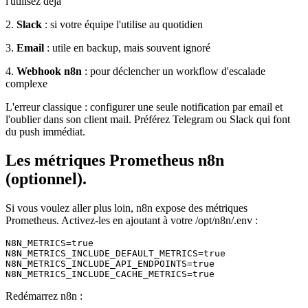
l'utilisez déjà
2.
Slack
: si votre équipe l'utilise au quotidien
3.
Email
: utile en backup, mais souvent ignoré
4.
Webhook n8n
: pour déclencher un workflow d'escalade
complexe
L'erreur classique : configurer une seule notification par email et
l'oublier dans son client mail. Préférez Telegram ou Slack qui font
du push immédiat.
Les métriques Prometheus n8n
(optionnel).
Si vous voulez aller plus loin, n8n expose des métriques
Prometheus. Activez-les en ajoutant à votre
/opt/n8n/.env
:
N8N_METRICS=true

N8N_METRICS_INCLUDE_DEFAULT_METRICS=true

N8N_METRICS_INCLUDE_API_ENDPOINTS=true

N8N_METRICS_INCLUDE_CACHE_METRICS=true
Redémarrez n8n :