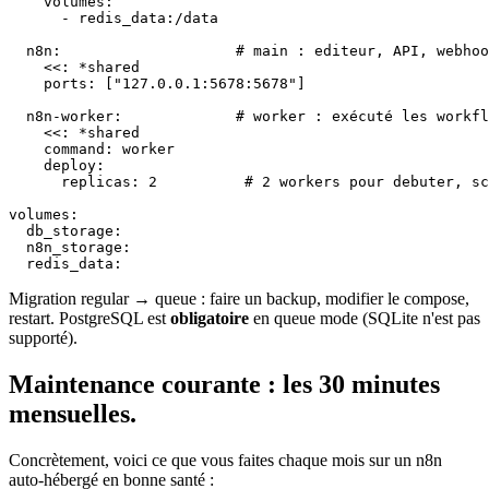
    volumes:

      - redis_data:/data

  n8n:                    # main : editeur, API, webhoo
    <<: *shared

    ports: ["127.0.0.1:5678:5678"]

  n8n-worker:             # worker : exécuté les workfl
    <<: *shared

    command: worker

    deploy:

      replicas: 2          # 2 workers pour debuter, sc
volumes:

  db_storage:

  n8n_storage:

  redis_data:
Migration regular → queue : faire un backup, modifier le compose,
restart. PostgreSQL est
obligatoire
en queue mode (SQLite n'est pas
supporté).
Maintenance courante : les 30 minutes
mensuelles.
Concrètement, voici ce que vous faites chaque mois sur un n8n
auto-hébergé en bonne santé :