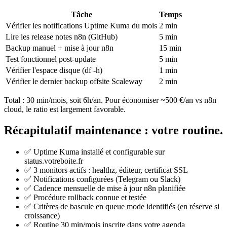
Tâche
Temps
Vérifier les notifications Uptime Kuma du mois
2 min
Lire les release notes n8n (GitHub)
5 min
Backup manuel + mise à jour n8n
15 min
Test fonctionnel post-update
5 min
Vérifier l'espace disque (df -h)
1 min
Vérifier le dernier backup offsite Scaleway
2 min
Total : 30 min/mois, soit 6h/an. Pour économiser ~500 €/an vs n8n
cloud, le ratio est largement favorable.
Récapitulatif maintenance : votre routine.
✅ Uptime Kuma installé et configurable sur
status.votreboite.fr
✅ 3 monitors actifs : healthz, éditeur, certificat SSL
✅ Notifications configurées (Telegram ou Slack)
✅ Cadence mensuelle de mise à jour n8n planifiée
✅ Procédure rollback connue et testée
✅ Critères de bascule en queue mode identifiés (en réserve si
croissance)
✅ Routine 30 min/mois inscrite dans votre agenda