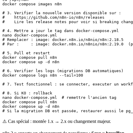
docker compose images n8n

# 3. Verifier la nouvelle version disponible sur :

#    https://github.com/n8n-io/n8n/releases

#    Lire les release notes pour voir si breaking chang
# 4. Mettre a jour le tag dans docker-compose.yml

nano docker-compose.yml

# Remplacer : image: docker.n8n.io/n8nio/n8n:2.18.5

# Par :     : image: docker.n8n.io/n8nio/n8n:2.19.0  (p
# 5. Pull et restart

docker compose pull n8n

docker compose up -d n8n

# 6. Verifier les logs (migrations DB automatiques)

docker compose logs n8n --tail=100

# 7. Test fonctionnel : se connecter, executer un workf
# 8. Si KO : rollback

nano docker-compose.yml  # remettre l'ancien tag

docker compose pull n8n

docker compose up -d n8n

# Si la migration DB est passée, restaurer aussi le pg_
⚠️ Cas spécial : montée 1.x → 2.x ou changement majeur.