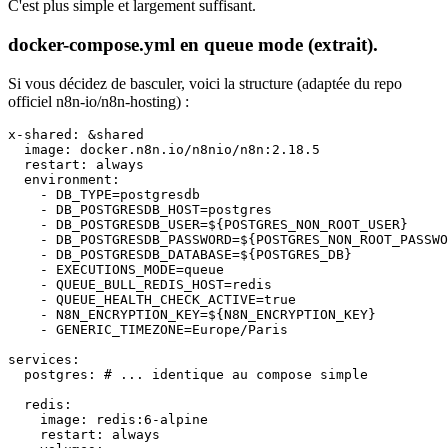
C'est plus simple et largement suffisant.
docker-compose.yml en queue mode (extrait).
Si vous décidez de basculer, voici la structure (adaptée du repo
officiel
n8n-io/n8n-hosting
) :
x-shared: &shared

  image: docker.n8n.io/n8nio/n8n:2.18.5

  restart: always

  environment:

    - DB_TYPE=postgresdb

    - DB_POSTGRESDB_HOST=postgres

    - DB_POSTGRESDB_USER=${POSTGRES_NON_ROOT_USER}

    - DB_POSTGRESDB_PASSWORD=${POSTGRES_NON_ROOT_PASSWO
    - DB_POSTGRESDB_DATABASE=${POSTGRES_DB}

    - EXECUTIONS_MODE=queue

    - QUEUE_BULL_REDIS_HOST=redis

    - QUEUE_HEALTH_CHECK_ACTIVE=true

    - N8N_ENCRYPTION_KEY=${N8N_ENCRYPTION_KEY}

    - GENERIC_TIMEZONE=Europe/Paris

services:

  postgres: # ... identique au compose simple

  redis:

    image: redis:6-alpine

    restart: always
