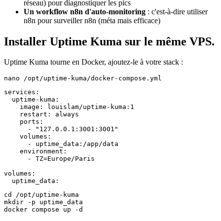
réseau) pour diagnostiquer les pics
Un workflow n8n d'auto-monitoring
: c'est-à-dire utiliser
n8n pour surveiller n8n (méta mais efficace)
Installer Uptime Kuma sur le même VPS.
Uptime Kuma tourne en Docker, ajoutez-le à votre stack :
nano /opt/uptime-kuma/docker-compose.yml
services:

  uptime-kuma:

    image: louislam/uptime-kuma:1

    restart: always

    ports:

      - "127.0.0.1:3001:3001"

    volumes:

      - uptime_data:/app/data

    environment:

      - TZ=Europe/Paris

volumes:

  uptime_data:
cd /opt/uptime-kuma

mkdir -p uptime_data

docker compose up -d