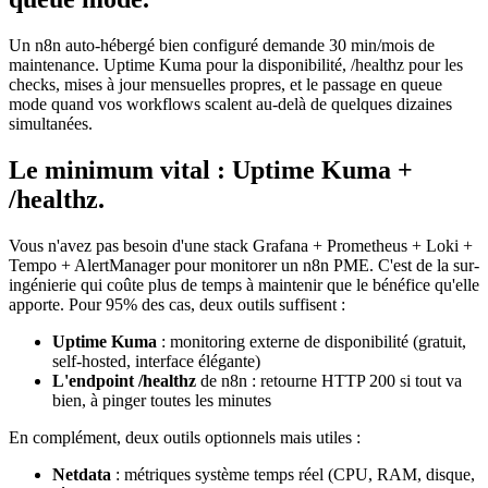
Un n8n auto-hébergé bien configuré demande 30 min/mois de
maintenance.
Uptime Kuma
pour la disponibilité,
/healthz
pour les
checks, mises à jour mensuelles propres, et le passage en queue
mode quand vos workflows scalent au-delà de quelques dizaines
simultanées.
Le minimum vital : Uptime Kuma +
/healthz.
Vous n'avez pas besoin d'une stack Grafana + Prometheus + Loki +
Tempo + AlertManager pour monitorer un n8n PME. C'est de la sur-
ingénierie qui coûte plus de temps à maintenir que le bénéfice qu'elle
apporte. Pour 95% des cas, deux outils suffisent :
Uptime Kuma
: monitoring externe de disponibilité (gratuit,
self-hosted, interface élégante)
L'endpoint /healthz
de n8n : retourne HTTP 200 si tout va
bien, à pinger toutes les minutes
En complément, deux outils optionnels mais utiles :
Netdata
: métriques système temps réel (CPU, RAM, disque,