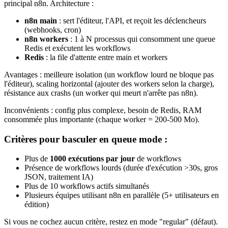
principal n8n. Architecture :
n8n main
: sert l'éditeur, l'API, et reçoit les déclencheurs
(webhooks, cron)
n8n workers
: 1 à N processus qui consomment une queue
Redis et exécutent les workflows
Redis
: la file d'attente entre main et workers
Avantages : meilleure isolation (un workflow lourd ne bloque pas
l'éditeur), scaling horizontal (ajouter des workers selon la charge),
résistance aux crashs (un worker qui meurt n'arrête pas n8n).
Inconvénients : config plus complexe, besoin de Redis, RAM
consommée plus importante (chaque worker = 200-500 Mo).
Critères pour basculer en queue mode :
Plus de
1000 exécutions par jour
de workflows
Présence de workflows lourds (durée d'exécution >30s, gros
JSON, traitement IA)
Plus de 10 workflows actifs simultanés
Plusieurs équipes utilisant n8n en parallèle (5+ utilisateurs en
édition)
Si vous ne cochez aucun critère, restez en mode "regular" (défaut).