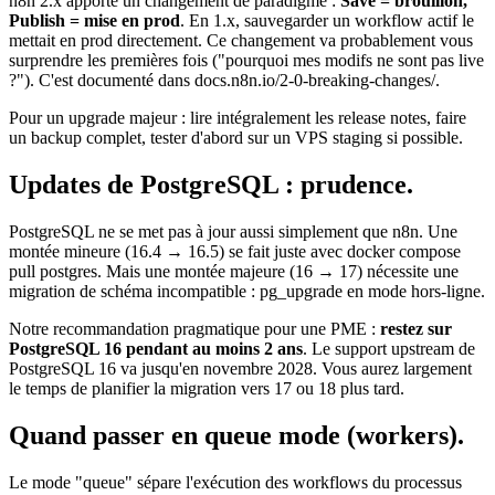
n8n 2.x apporte un changement de paradigme :
Save = brouillon,
Publish = mise en prod
. En 1.x, sauvegarder un workflow actif le
mettait en prod directement. Ce changement va probablement vous
surprendre les premières fois ("pourquoi mes modifs ne sont pas live
?"). C'est documenté dans
docs.n8n.io/2-0-breaking-changes/
.
Pour un upgrade majeur : lire intégralement les release notes, faire
un backup complet, tester d'abord sur un VPS staging si possible.
Updates de PostgreSQL : prudence.
PostgreSQL ne se met pas à jour aussi simplement que n8n. Une
montée mineure (16.4 → 16.5) se fait juste avec
docker compose
pull postgres
. Mais une montée majeure (16 → 17) nécessite une
migration de schéma incompatible :
pg_upgrade
en mode hors-ligne.
Notre recommandation pragmatique pour une PME :
restez sur
PostgreSQL 16 pendant au moins 2 ans
. Le support upstream de
PostgreSQL 16 va jusqu'en novembre 2028. Vous aurez largement
le temps de planifier la migration vers 17 ou 18 plus tard.
Quand passer en queue mode (workers).
Le mode "queue" sépare l'exécution des workflows du processus