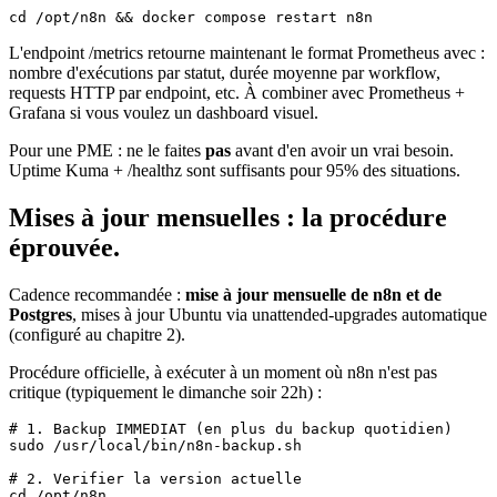
cd /opt/n8n && docker compose restart n8n
L'endpoint
/metrics
retourne maintenant le format Prometheus avec :
nombre d'exécutions par statut, durée moyenne par workflow,
requests HTTP par endpoint, etc. À combiner avec Prometheus +
Grafana si vous voulez un dashboard visuel.
Pour une PME : ne le faites
pas
avant d'en avoir un vrai besoin.
Uptime Kuma + /healthz sont suffisants pour 95% des situations.
Mises à jour mensuelles : la procédure
éprouvée.
Cadence recommandée :
mise à jour mensuelle de n8n et de
Postgres
, mises à jour Ubuntu via unattended-upgrades automatique
(configuré au chapitre 2).
Procédure officielle, à exécuter à un moment où n8n n'est pas
critique (typiquement le dimanche soir 22h) :
# 1. Backup IMMEDIAT (en plus du backup quotidien)

sudo /usr/local/bin/n8n-backup.sh

# 2. Verifier la version actuelle

cd /opt/n8n
