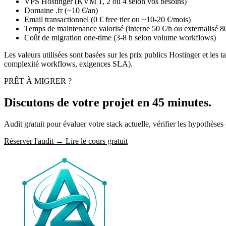
VPS Hostinger (KVM 1, 2 ou 4 selon vos besoins)
Domaine .fr (~10 €/an)
Email transactionnel (0 € free tier ou ~10-20 €/mois)
Temps de maintenance valorisé (interne 50 €/h ou externalisé 8
Coût de migration one-time (3-8 h selon volume workflows)
Les valeurs utilisées sont basées sur les prix publics Hostinger et les 
complexité workflows, exigences SLA).
PRÊT À MIGRER ?
Discutons de votre projet en
45 minutes
.
Audit gratuit pour évaluer votre stack actuelle, vérifier les hypothèses
Réserver l'audit
→
Lire le cours gratuit