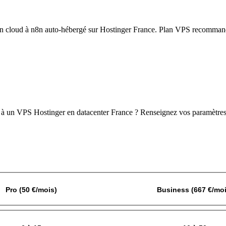
n cloud
à
n8n
auto-hébergé sur
Hostinger France
. Plan VPS recommandé
à un VPS
Hostinger
en datacenter France ? Renseignez vos paramètres, l
Pro (50 €/mois)
Business (667 €/moi