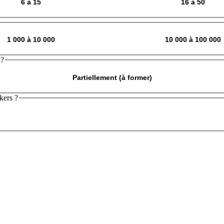
6 à 15
16 à 50
1 000 à 10 000
10 000 à 100 000
?
Partiellement (à former)
kers ?