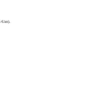
 €/an).