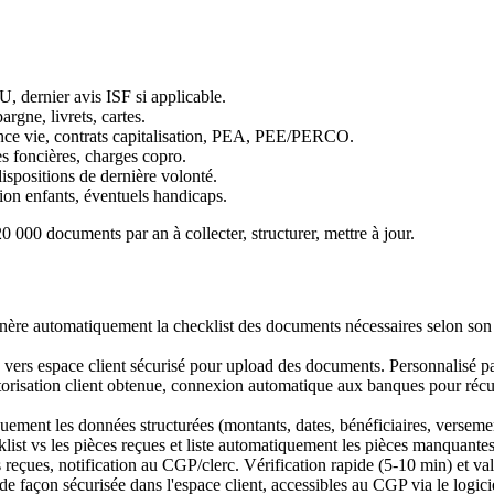
U, dernier avis ISF si applicable.
argne, livrets, cartes.
rance vie, contrats capitalisation, PEA, PEE/PERCO.
xes foncières, charges copro.
dispositions de dernière volonté.
ation enfants, éventuels handicaps.
0 000 documents par an à collecter, structurer, mettre à jour.
ère automatiquement la checklist des documents nécessaires selon son p
vers espace client sécurisé pour upload des documents. Personnalisé par
orisation client obtenue, connexion automatique aux banques pour récup
ement les données structurées (montants, dates, bénéficiaires, verseme
ist vs les pièces reçues et liste automatiquement les pièces manquante
eçues, notification au CGP/clerc. Vérification rapide (5-10 min) et val
 façon sécurisée dans l'espace client, accessibles au CGP via le logicie