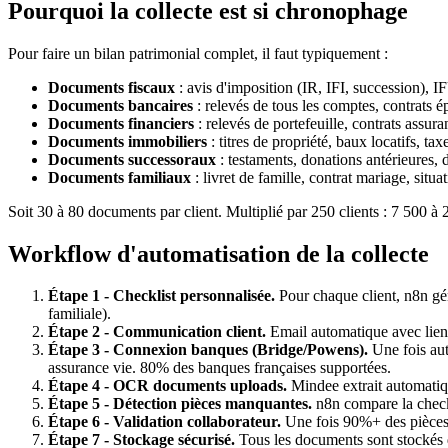
Pourquoi la collecte est si chronophage
Pour faire un bilan patrimonial complet, il faut typiquement :
Documents fiscaux
: avis d'imposition (IR, IFI, succession), IF
Documents bancaires
: relevés de tous les comptes, contrats ép
Documents financiers
: relevés de portefeuille, contrats assu
Documents immobiliers
: titres de propriété, baux locatifs, ta
Documents successoraux
: testaments, donations antérieures, 
Documents familiaux
: livret de famille, contrat mariage, situ
Soit 30 à 80 documents par client. Multiplié par 250 clients : 7 500 à 2
Workflow d'automatisation de la collecte
Étape 1 - Checklist personnalisée.
Pour chaque client, n8n gén
familiale).
Étape 2 - Communication client.
Email automatique avec lien 
Étape 3 - Connexion banques (Bridge/Powens).
Une fois aut
assurance vie. 80% des banques françaises supportées.
Étape 4 - OCR documents uploads.
Mindee extrait automatiqu
Étape 5 - Détection pièces manquantes.
n8n compare la checkl
Étape 6 - Validation collaborateur.
Une fois 90%+ des pièces r
Étape 7 - Stockage sécurisé.
Tous les documents sont stockés de