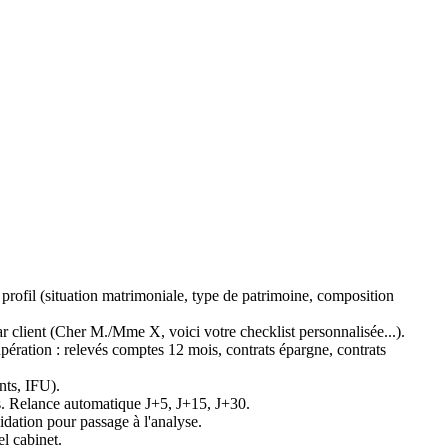
rofil (situation matrimoniale, type de patrimoine, composition
 client (Cher M./Mme X, voici votre checklist personnalisée...).
ération : relevés comptes 12 mois, contrats épargne, contrats
nts, IFU).
s. Relance automatique J+5, J+15, J+30.
idation pour passage à l'analyse.
l cabinet.