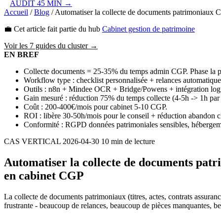
AUDIT 45 MIN →
Accueil
/
Blog
/
Automatiser la collecte de documents patrimoniaux
💼 Cet article fait partie du hub
Cabinet gestion de patrimoine
Voir les 7 guides du cluster →
EN BREF
Collecte documents = 25-35% du temps admin CGP. Phase la plu
Workflow type : checklist personnalisée + relances automati
Outils : n8n + Mindee OCR + Bridge/Powens + intégration log
Gain mesuré : réduction 75% du temps collecte (4-5h -> 1h par c
Coût : 200-400€/mois pour cabinet 5-10 CGP.
ROI : libère 30-50h/mois pour le conseil + réduction abandon cl
Conformité : RGPD données patrimoniales sensibles, hébergeme
CAS VERTICAL
2026-04-30
10 min de lecture
Automatiser la collecte de documents pat
en cabinet CGP
La collecte de documents patrimoniaux (titres, actes, contrats assuranc
frustrante - beaucoup de relances, beaucoup de pièces manquantes, be