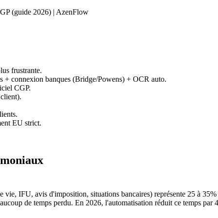
 CGP (guide 2026) | AzenFlow
s frustrante.
ques + connexion banques (Bridge/Powens) + OCR auto.
iciel CGP.
lient).
ients.
nt EU strict.
rimoniaux
e vie, IFU, avis d'imposition, situations bancaires) représente 25 à 35%
aucoup de temps perdu. En 2026, l'automatisation réduit ce temps par 4