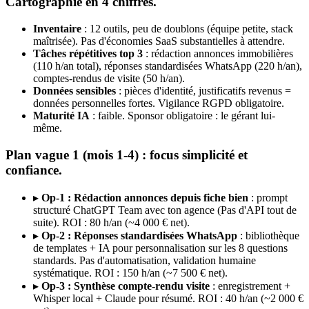
Cartographie en 4 chiffres.
Inventaire
: 12 outils, peu de doublons (équipe petite, stack
maîtrisée). Pas d'économies SaaS substantielles à attendre.
Tâches répétitives top 3
: rédaction annonces immobilières
(110 h/an total), réponses standardisées WhatsApp (220 h/an),
comptes-rendus de visite (50 h/an).
Données sensibles
: pièces d'identité, justificatifs revenus =
données personnelles fortes. Vigilance RGPD obligatoire.
Maturité IA
: faible. Sponsor obligatoire : le gérant lui-
même.
Plan vague 1 (mois 1-4) : focus simplicité et
confiance.
▸
Op-1 : Rédaction annonces depuis fiche bien
: prompt
structuré ChatGPT Team avec ton agence (Pas d'API tout de
suite). ROI : 80 h/an (~4 000 € net).
▸
Op-2 : Réponses standardisées WhatsApp
: bibliothèque
de templates + IA pour personnalisation sur les 8 questions
standards. Pas d'automatisation, validation humaine
systématique. ROI : 150 h/an (~7 500 € net).
▸
Op-3 : Synthèse compte-rendu visite
: enregistrement +
Whisper local + Claude pour résumé. ROI : 40 h/an (~2 000 €