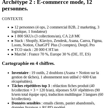
Archétype 2 : E-commerce mode, 12
personnes.
CONTEXTE
▸ 12 personnes (4 ops, 2 commercial B2B, 2 marketing, 3
logistique, 1 fondateur)
▸ 1 800 SKUs (3 collections/an), CA 2,8 M€
▸ Stack : Shopify, Klaviyo, Zendesk, Asana, Canva, Figma,
Loom, Notion, ChatGPT Plus (3 comptes), DeepL Pro
▸ TCO stack : 28 000 € HT/an
▸ Marché : France 70 %, Europe 30 % (DE, IT, ES)
Cartographie en 4 chiffres.
Inventaire
: 19 outils, 2 doublons (Asana + Notion sur la
gestion de tâches), 1 abonnement non utilisé (~600 €/an
récupérables).
Tâches répétitives top 3
: rédaction fiches produit (40
h/collection × 3 = 120 h/an), réponses SAV répétitives (90
h/sem total équipe ops), traduction multilingue 3 langues (60
h/collection).
Données sensibles
: emails clients, panier abandonnés,
données livraison = RGPD modéré.