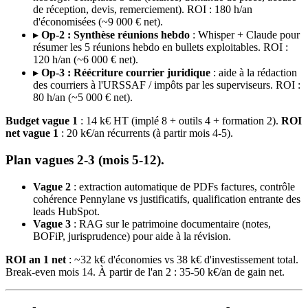
de réception, devis, remerciement). ROI : 180 h/an
d'économisées (~9 000 € net).
▸
Op-2 : Synthèse réunions hebdo
: Whisper + Claude pour
résumer les 5 réunions hebdo en bullets exploitables. ROI :
120 h/an (~6 000 € net).
▸
Op-3 : Réécriture courrier juridique
: aide à la rédaction
des courriers à l'URSSAF / impôts par les superviseurs. ROI :
80 h/an (~5 000 € net).
Budget vague 1
: 14 k€ HT (implé 8 + outils 4 + formation 2).
ROI
net vague 1
: 20 k€/an récurrents (à partir mois 4-5).
Plan vagues 2-3 (mois 5-12).
Vague 2
: extraction automatique de PDFs factures, contrôle
cohérence Pennylane vs justificatifs, qualification entrante des
leads HubSpot.
Vague 3
: RAG sur le patrimoine documentaire (notes,
BOFiP, jurisprudence) pour aide à la révision.
ROI an 1 net
: ~32 k€ d'économies vs 38 k€ d'investissement total.
Break-even mois 14. À partir de l'an 2 : 35-50 k€/an de gain net.