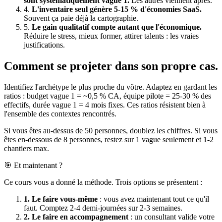
sont systématiquement vague 1.
Les autres viennent après.
4.
L'inventaire seul génère 5-15 % d'économies SaaS.
Souvent ça paie déjà la cartographie.
5.
Le gain qualitatif compte autant que l'économique.
Réduire le stress, mieux former, attirer talents : les vraies
justifications.
Comment se projeter dans son propre cas.
Identifiez l'archétype le plus proche du vôtre. Adaptez en gardant les
ratios : budget vague 1 = ~0,5 % CA, équipe pilote = 25-30 % des
effectifs, durée vague 1 = 4 mois fixes. Ces ratios résistent bien à
l'ensemble des contextes rencontrés.
Si vous êtes au-dessus de 50 personnes, doublez les chiffres. Si vous
êtes en-dessous de 8 personnes, restez sur 1 vague seulement et 1-2
chantiers max.
🎯 Et maintenant ?
Ce cours vous a donné la méthode. Trois options se présentent :
1. Le faire vous-même
: vous avez maintenant tout ce qu'il
faut. Comptez 2-4 demi-journées sur 2-3 semaines.
2. Le faire en accompagnement
: un consultant valide votre