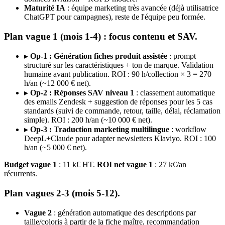
Maturité IA
: équipe marketing très avancée (déjà utilisatrice
ChatGPT pour campagnes), reste de l'équipe peu formée.
Plan vague 1 (mois 1-4) : focus contenu et SAV.
▸
Op-1 : Génération fiches produit assistée
: prompt
structuré sur les caractéristiques + ton de marque. Validation
humaine avant publication. ROI : 90 h/collection × 3 = 270
h/an (~12 000 € net).
▸
Op-2 : Réponses SAV niveau 1
: classement automatique
des emails Zendesk + suggestion de réponses pour les 5 cas
standards (suivi de commande, retour, taille, délai, réclamation
simple). ROI : 200 h/an (~10 000 € net).
▸
Op-3 : Traduction marketing multilingue
: workflow
DeepL+Claude pour adapter newsletters Klaviyo. ROI : 100
h/an (~5 000 € net).
Budget vague 1
: 11 k€ HT.
ROI net vague 1
: 27 k€/an
récurrents.
Plan vagues 2-3 (mois 5-12).
Vague 2
: génération automatique des descriptions par
taille/coloris à partir de la fiche maître, recommandation