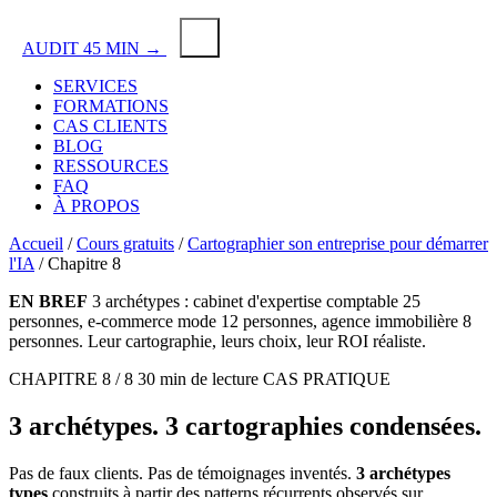
AUDIT 45 MIN →
SERVICES
FORMATIONS
CAS CLIENTS
BLOG
RESSOURCES
FAQ
À PROPOS
Accueil
/
Cours gratuits
/
Cartographier son entreprise pour démarrer
l'IA
/
Chapitre 8
EN BREF
3 archétypes : cabinet d'expertise comptable 25
personnes, e-commerce mode 12 personnes, agence immobilière 8
personnes. Leur cartographie, leurs choix, leur ROI réaliste.
CHAPITRE 8 / 8
30 min de lecture
CAS PRATIQUE
3 archétypes.
3 cartographies
condensées.
Pas de faux clients. Pas de témoignages inventés.
3 archétypes
types
construits à partir des patterns récurrents observés sur