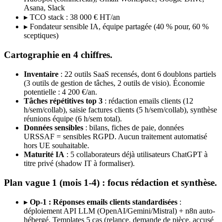
Asana, Slack
▸ TCO stack : 38 000 € HT/an
▸ Fondateur sensible IA, équipe partagée (40 % pour, 60 %
sceptiques)
Cartographie en 4 chiffres.
Inventaire
: 22 outils SaaS recensés, dont 6 doublons partiels
(3 outils de gestion de tâches, 2 outils de visio). Économie
potentielle : 4 200 €/an.
Tâches répétitives top 3
: rédaction emails clients (12
h/sem/collab), saisie factures clients (5 h/sem/collab), synthèse
réunions équipe (6 h/sem total).
Données sensibles
: bilans, fiches de paie, données
URSSAF = sensibles RGPD. Aucun traitement automatisé
hors UE souhaitable.
Maturité IA
: 5 collaborateurs déjà utilisateurs ChatGPT à
titre privé (shadow IT à formaliser).
Plan vague 1 (mois 1-4) : focus rédaction et synthèse.
▸
Op-1 : Réponses emails clients standardisées
:
déploiement API LLM (OpenAI/Gemini/Mistral) + n8n auto-
hébergé. Templates 5 cas (relance, demande de pièce, accusé