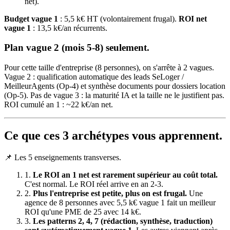
net).
Budget vague 1
: 5,5 k€ HT (volontairement frugal).
ROI net
vague 1
: 13,5 k€/an récurrents.
Plan vague 2 (mois 5-8) seulement.
Pour cette taille d'entreprise (8 personnes), on s'arrête à 2 vagues.
Vague 2 : qualification automatique des leads SeLoger /
MeilleurAgents (Op-4) et synthèse documents pour dossiers location
(Op-5). Pas de vague 3 : la maturité IA et la taille ne le justifient pas.
ROI cumulé an 1 : ~22 k€/an net.
Ce que ces 3 archétypes vous apprennent.
📌 Les 5 enseignements transverses.
1.
Le ROI an 1 net est rarement supérieur au coût total.
C'est normal. Le ROI réel arrive en an 2-3.
2.
Plus l'entreprise est petite, plus on est frugal.
Une
agence de 8 personnes avec 5,5 k€ vague 1 fait un meilleur
ROI qu'une PME de 25 avec 14 k€.
3.
Les patterns 2, 4, 7 (rédaction, synthèse, traduction)