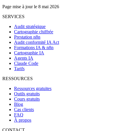
Page mise à jour le 8 mai 2026
SERVICES
Audit stratégique
Cartographie chiffrée
Prestation n8n
Audit conformité IA Act
Formations IA & n8n
Cartographie IA
Agents IA
Claude Code
Tarifs
RESSOURCES
Ressources gratuites
Outils gratuits
Cours gratuits
Blog
Cas clients
FAQ
À propos
CONTACT