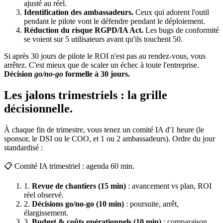
ajusté au réel.
Identification des ambassadeurs.
Ceux qui adorent l'outil
pendant le pilote vont le défendre pendant le déploiement.
Réduction du risque RGPD/IA Act.
Les bugs de conformité
se voient sur 5 utilisateurs avant qu'ils touchent 50.
Si après 30 jours de pilote le ROI n'est pas au rendez-vous, vous
arrêtez. C'est mieux que de scaler un échec à toute l'entreprise.
Décision
go/no-go
formelle à 30 jours.
Les jalons trimestriels : la grille
décisionnelle.
À chaque fin de trimestre, vous tenez un comité IA d'1 heure (le
sponsor, le DSI ou le COO, et 1 ou 2 ambassadeurs). Ordre du jour
standardisé :
📋 Comité IA trimestriel : agenda 60 min.
1.
Revue de chantiers (15 min)
: avancement vs plan, ROI
réel observé.
2.
Décisions go/no-go (10 min)
: poursuite, arrêt,
élargissement.
3.
Budget & coûts opérationnels (10 min)
: comparaison