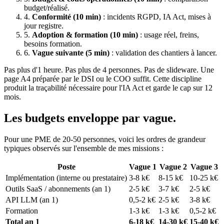
budget/réalisé.
4.
Conformité (10 min)
: incidents RGPD, IA Act, mises à
jour registre.
5.
Adoption & formation (10 min)
: usage réel, freins,
besoins formation.
6.
Vague suivante (5 min)
: validation des chantiers à lancer.
Pas plus d'1 heure. Pas plus de 4 personnes. Pas de slideware. Une
page A4 préparée par le DSI ou le COO suffit. Cette discipline
produit la traçabilité nécessaire pour l'IA Act et garde le cap sur 12
mois.
Les budgets enveloppe par vague.
Pour une PME de 20-50 personnes, voici les ordres de grandeur
typiques observés sur l'ensemble de mes missions :
Poste
Vague 1
Vague 2
Vague 3
Implémentation (interne ou prestataire)
3-8 k€
8-15 k€
10-25 k€
Outils SaaS / abonnements (an 1)
2-5 k€
3-7 k€
2-5 k€
API LLM (an 1)
0,5-2 k€
2-5 k€
3-8 k€
Formation
1-3 k€
1-3 k€
0,5-2 k€
Total an 1
6-18 k€
14-30 k€
15-40 k€