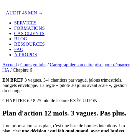
AUDIT 45 MIN →
SERVICES
FORMATIONS
CAS CLIENTS
BLOG
RESSOURCES
FAQ
À PROPOS
Accueil
/
Cours gratuits
/
Cartographier son entreprise pour démarrer
l'IA
/
Chapitre 6
EN BREF
3 vagues, 3-4 chantiers par vague, jalons trimestriels,
budgets enveloppe. La règle « pilote 30 jours avant scale », gestion
du change.
CHAPITRE 6 / 8
25 min de lecture
EXÉCUTION
Plan d'action
12 mois
. 3 vagues. Pas plus.
Une priorisation sans plan, c'est une liste de bonnes intentions. Un
plan, c'est
une décision : qui fait quoi quand, avec quel budget,