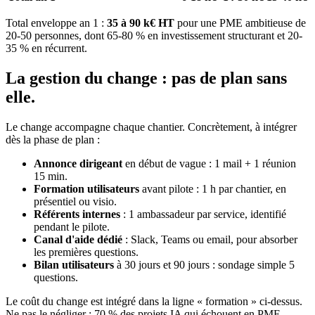
Total enveloppe an 1 :
35 à 90 k€ HT
pour une PME ambitieuse de
20-50 personnes, dont 65-80 % en investissement structurant et 20-
35 % en récurrent.
La gestion du change : pas de plan sans
elle.
Le change accompagne chaque chantier. Concrètement, à intégrer
dès la phase de plan :
Annonce dirigeant
en début de vague : 1 mail + 1 réunion
15 min.
Formation utilisateurs
avant pilote : 1 h par chantier, en
présentiel ou visio.
Référents internes
: 1 ambassadeur par service, identifié
pendant le pilote.
Canal d'aide dédié
: Slack, Teams ou email, pour absorber
les premières questions.
Bilan utilisateurs
à 30 jours et 90 jours : sondage simple 5
questions.
Le coût du change est intégré dans la ligne « formation » ci-dessus.
Ne pas le négliger : 70 % des projets IA qui échouent en PME