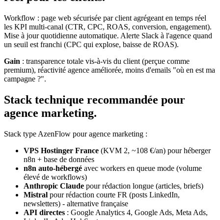
Workflow : page web sécurisée par client agrégeant en temps réel
les KPI multi-canal (CTR, CPC, ROAS, conversion, engagement).
Mise à jour quotidienne automatique. Alerte Slack à l'agence quand
un seuil est franchi (CPC qui explose, baisse de ROAS).
Gain
: transparence totale vis-à-vis du client (perçue comme
premium), réactivité agence améliorée, moins d'emails "où en est ma
campagne ?".
Stack technique recommandée pour
agence marketing.
Stack type AzenFlow pour agence marketing :
VPS Hostinger France
(KVM 2, ~108 €/an) pour héberger
n8n + base de données
n8n auto-hébergé
avec workers en queue mode (volume
élevé de workflows)
Anthropic Claude
pour rédaction longue (articles, briefs)
Mistral
pour rédaction courte FR (posts LinkedIn,
newsletters) - alternative française
API directes
: Google Analytics 4, Google Ads, Meta Ads,