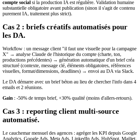
compte social
si la production IA est régulière. Validation humaine
substantielle obligatoire avant publication (sinon il s'agit de contenu
purement IA, traitement plus strict).
Cas 2 : briefs créatifs automatisés pour
les DA.
Workflow : un message client "il faut une visuelle pour la campagne
X" → analyse Claude de l'historique du compte (charte, ton,
productions précédentes) → génération automatique d'un brief créa
structuré (contexte, message clé, éléments obligatoires, références
visuelles, format/dimensions, deadlines) → envoi au DA via Slack.
Le DA démarre avec un brief béton au lieu de chercher l'info dans 4
emails et 2 réunions.
Gain
: -50% de temps brief, +30% qualité (moins d'allers-retours).
Cas 3 : reporting client multi-source
automatisé.
Le cauchemar mensuel des agences : agréger les KPI depuis Google
Analytics, Google Ads, Meta Ads, LinkedIn Ads, HubSpot, Mailjet,