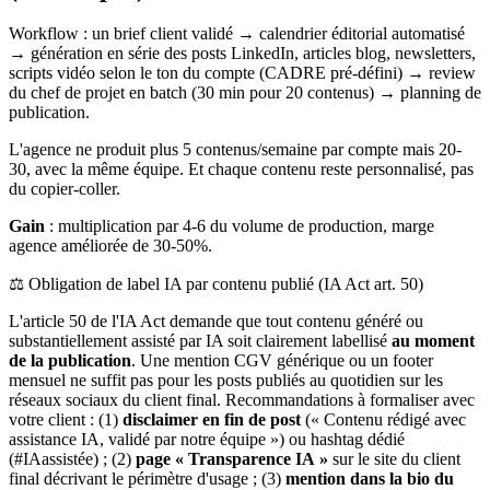
Workflow : un brief client validé → calendrier éditorial automatisé
→ génération en série des posts LinkedIn, articles blog, newsletters,
scripts vidéo selon le ton du compte (CADRE pré-défini) → review
du chef de projet en batch (30 min pour 20 contenus) → planning de
publication.
L'agence ne produit plus 5 contenus/semaine par compte mais 20-
30, avec la même équipe. Et chaque contenu reste personnalisé, pas
du copier-coller.
Gain
: multiplication par 4-6 du volume de production, marge
agence améliorée de 30-50%.
⚖️ Obligation de label IA par contenu publié (IA Act art. 50)
L'article 50 de l'IA Act demande que tout contenu généré ou
substantiellement assisté par IA soit clairement labellisé
au moment
de la publication
. Une mention CGV générique ou un footer
mensuel ne suffit pas pour les posts publiés au quotidien sur les
réseaux sociaux du client final. Recommandations à formaliser avec
votre client : (1)
disclaimer en fin de post
(« Contenu rédigé avec
assistance IA, validé par notre équipe ») ou hashtag dédié
(#IAassistée) ; (2)
page « Transparence IA »
sur le site du client
final décrivant le périmètre d'usage ; (3)
mention dans la bio du