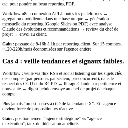
etc. pour pondre un beau reporting PDF.
Workflow n8n : connexion API à toutes les plateformes →
agrégation quotidienne dans une base unique → génération
mensuelle du reporting (Google Slides ou PDF) avec analyse
Claude des évolutions et recommandations → review du chef de
projet → envoi au client.
Gain
: passage de 8-16h à 1h par reporting client. Sur 15 comptes,
~120-220h/mois économisées sur l'agence entière.
Cas 4 : veille tendances et signaux faibles.
Workflow : veille via flux RSS et social listening sur les sujets clés
des comptes (par persona, par secteur, par concurrent), dans le
respect des CGU et du RGPD → filtrage Claude par pertinence et
nouveauté → digest hebdo envoyé au chef de projet de chaque
compte.
Plus jamais "on est passés à côté de la tendance X". Et l'agence
devient force de proposition vs réactive.
Gain
: positionnement "agence stratégique" vs "agence
d'exécution", taux de fidélisation amélioré.