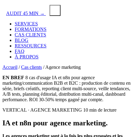
AUDIT 45 MIN →
SERVICES
FORMATIONS
CAS CLIENTS
BLOG
RESSOURCES
FAQ
À PROPOS
Accueil
/
Cas clients
/
Agence marketing
EN BREF
8 cas d'usage IA et n8n pour agence
marketing/communication B2B et B2C : production de contenu en
série, briefs créatifs, reporting client multi-source, veille tendances,
A/B tests, planning éditorial, distribution multi-canal, dashboard
performance. ROI 30-50% temps gagné par compte.
VERTICAL · AGENCE MARKETING
10 min de lecture
IA et n8n
pour agence marketing.
Les agences marketing sont à la fois les plus exposées et les