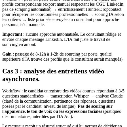
profils correspondants (export manuel respectant les CGU LinkedIn,
pas de scraping automatisé) → enrichissement Hunter/Dropcontact
pour récupérer les coordonnées professionnelles → scoring IA selon
les critères → liste priorisée envoyée au consultant pour approche
personnalisée manuelle.
Important
: aucune approche automatisée. Le consultant rédige et
envoie chaque message LinkedIn. L'IA fait juste le travail de
sourcing en amont.
Gain
: passage de 8-12h à 1-2h de sourcing par poste, qualité
supérieure (l'IA trouve des profils que le consultant aurait manqués).
Cas 3 : analyse des entretiens vidéo
asynchrones.
Workflow : le candidat enregistre des vidéos courtes répondant à 3-5
questions standardisées → transcription Whisper → analyse Claude
(clarté de la communication, pertinence des réponses, questions
posées par le candidat, niveau de langue).
Pas de scoring sur
l'apparence, le ton de voix ou les expressions faciales
(pratiques
discriminatoires, interdites par l'IA Act).
Le recruteur reçoit un résumé structuré qui lui permet de décider en