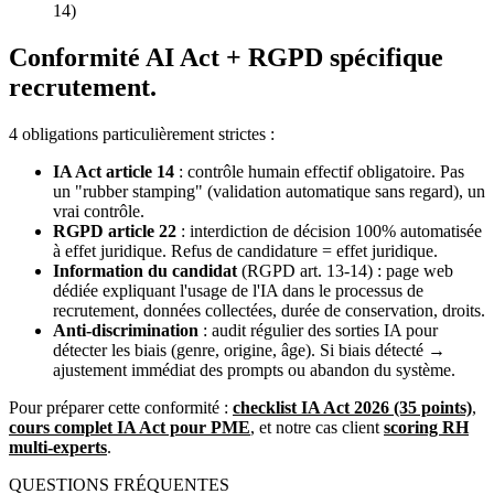
14)
Conformité AI Act + RGPD spécifique
recrutement.
4 obligations particulièrement strictes :
IA Act article 14
: contrôle humain effectif obligatoire. Pas
un "rubber stamping" (validation automatique sans regard), un
vrai contrôle.
RGPD article 22
: interdiction de décision 100% automatisée
à effet juridique. Refus de candidature = effet juridique.
Information du candidat
(RGPD art. 13-14) : page web
dédiée expliquant l'usage de l'IA dans le processus de
recrutement, données collectées, durée de conservation, droits.
Anti-discrimination
: audit régulier des sorties IA pour
détecter les biais (genre, origine, âge). Si biais détecté →
ajustement immédiat des prompts ou abandon du système.
Pour préparer cette conformité :
checklist IA Act 2026 (35 points)
,
cours complet IA Act pour PME
, et notre cas client
scoring RH
multi-experts
.
QUESTIONS FRÉQUENTES