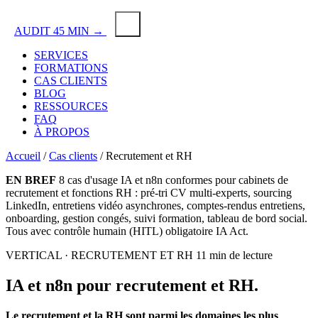
AUDIT 45 MIN →
SERVICES
FORMATIONS
CAS CLIENTS
BLOG
RESSOURCES
FAQ
À PROPOS
Accueil
/
Cas clients
/
Recrutement et RH
EN BREF
8 cas d'usage IA et n8n conformes pour cabinets de
recrutement et fonctions RH : pré-tri CV multi-experts, sourcing
LinkedIn, entretiens vidéo asynchrones, comptes-rendus entretiens,
onboarding, gestion congés, suivi formation, tableau de bord social.
Tous avec contrôle humain (HITL) obligatoire IA Act.
VERTICAL · RECRUTEMENT ET RH
11 min de lecture
IA et n8n
pour recrutement et RH.
Le recrutement et la RH sont parmi les domaines les plus