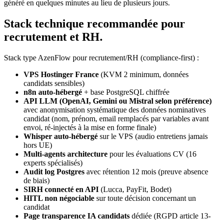
généré en quelques minutes au lieu de plusieurs jours.
Stack technique recommandée pour
recrutement et RH.
Stack type AzenFlow pour recrutement/RH (compliance-first) :
VPS Hostinger France
(KVM 2 minimum, données
candidats sensibles)
n8n auto-hébergé
+ base PostgreSQL chiffrée
API LLM (OpenAI, Gemini ou Mistral selon préférence)
avec anonymisation systématique des données nominatives
candidat (nom, prénom, email remplacés par variables avant
envoi, ré-injectés à la mise en forme finale)
Whisper auto-hébergé
sur le VPS (audio entretiens jamais
hors UE)
Multi-agents architecture
pour les évaluations CV (16
experts spécialisés)
Audit log Postgres
avec rétention 12 mois (preuve absence
de biais)
SIRH connecté en API
(Lucca, PayFit, Bodet)
HITL non négociable
sur toute décision concernant un
candidat
Page transparence IA candidats
dédiée (RGPD article 13-