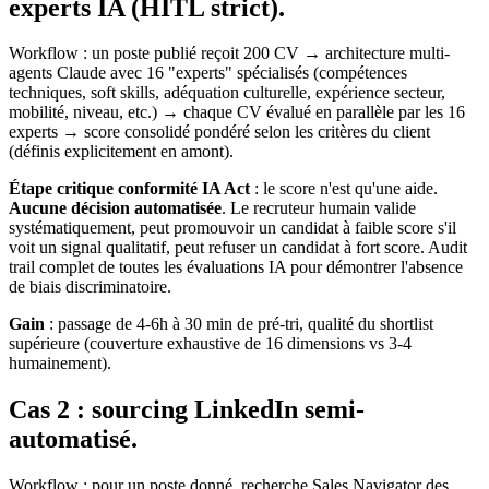
experts IA (HITL strict).
Workflow : un poste publié reçoit 200 CV → architecture multi-
agents Claude avec 16 "experts" spécialisés (compétences
techniques, soft skills, adéquation culturelle, expérience secteur,
mobilité, niveau, etc.) → chaque CV évalué en parallèle par les 16
experts → score consolidé pondéré selon les critères du client
(définis explicitement en amont).
Étape critique conformité IA Act
: le score n'est qu'une aide.
Aucune décision automatisée
. Le recruteur humain valide
systématiquement, peut promouvoir un candidat à faible score s'il
voit un signal qualitatif, peut refuser un candidat à fort score. Audit
trail complet de toutes les évaluations IA pour démontrer l'absence
de biais discriminatoire.
Gain
: passage de 4-6h à 30 min de pré-tri, qualité du shortlist
supérieure (couverture exhaustive de 16 dimensions vs 3-4
humainement).
Cas 2 : sourcing LinkedIn semi-
automatisé.
Workflow : pour un poste donné, recherche Sales Navigator des